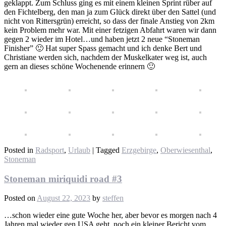
geklappt. Zum Schluss ging es mit einem kleinen Sprint rüber auf
den Fichtelberg, den man ja zum Glück direkt über den Sattel (und
nicht von Rittersgrün) erreicht, so dass der finale Anstieg von 2km
kein Problem mehr war. Mit einer fetzigen Abfahrt waren wir dann
gegen 2 wieder im Hotel…und haben jetzt 2 neue “Stoneman
Finisher” 🙂 Hat super Spass gemacht und ich denke Bert und
Christiane werden sich, nachdem der Muskelkater weg ist, auch
gern an dieses schöne Wochenende erinnern 🙂
Posted in
Radsport
,
Urlaub
|
Tagged
Erzgebirge
,
Oberwiesenthal
,
Stoneman
Stoneman miriquidi road #3
Posted on
August 22, 2023
by
steffen
…schon wieder eine gute Woche her, aber bevor es morgen nach 4
Jahren mal wieder gen USA geht, noch ein kleiner Bericht vom