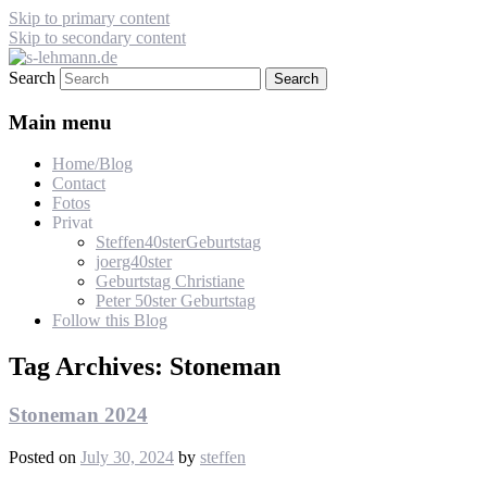
Skip to primary content
Skip to secondary content
Search
s-lehmann.de
Main menu
Home/Blog
Contact
Fotos
Privat
Steffen40sterGeburtstag
joerg40ster
Geburtstag Christiane
Peter 50ster Geburtstag
Follow this Blog
Tag Archives:
Stoneman
Stoneman 2024
Posted on
July 30, 2024
by
steffen