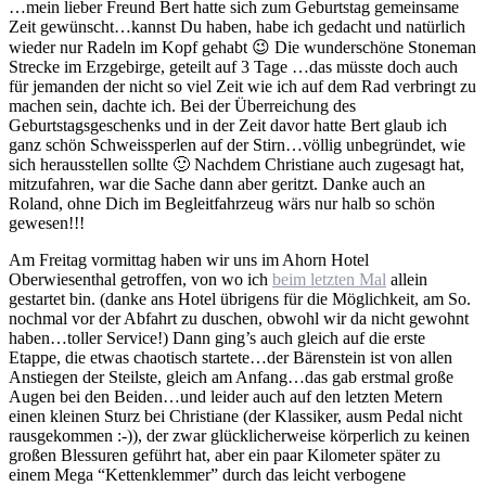
…mein lieber Freund Bert hatte sich zum Geburtstag gemeinsame
Zeit gewünscht…kannst Du haben, habe ich gedacht und natürlich
wieder nur Radeln im Kopf gehabt 😉 Die wunderschöne Stoneman
Strecke im Erzgebirge, geteilt auf 3 Tage …das müsste doch auch
für jemanden der nicht so viel Zeit wie ich auf dem Rad verbringt zu
machen sein, dachte ich. Bei der Überreichung des
Geburtstagsgeschenks und in der Zeit davor hatte Bert glaub ich
ganz schön Schweissperlen auf der Stirn…völlig unbegründet, wie
sich herausstellen sollte 🙂 Nachdem Christiane auch zugesagt hat,
mitzufahren, war die Sache dann aber geritzt. Danke auch an
Roland, ohne Dich im Begleitfahrzeug wärs nur halb so schön
gewesen!!!
Am Freitag vormittag haben wir uns im Ahorn Hotel
Oberwiesenthal getroffen, von wo ich
beim letzten Mal
allein
gestartet bin. (danke ans Hotel übrigens für die Möglichkeit, am So.
nochmal vor der Abfahrt zu duschen, obwohl wir da nicht gewohnt
haben…toller Service!) Dann ging’s auch gleich auf die erste
Etappe, die etwas chaotisch startete…der Bärenstein ist von allen
Anstiegen der Steilste, gleich am Anfang…das gab erstmal große
Augen bei den Beiden…und leider auch auf den letzten Metern
einen kleinen Sturz bei Christiane (der Klassiker, ausm Pedal nicht
rausgekommen :-)), der zwar glücklicherweise körperlich zu keinen
großen Blessuren geführt hat, aber ein paar Kilometer später zu
einem Mega “Kettenklemmer” durch das leicht verbogene