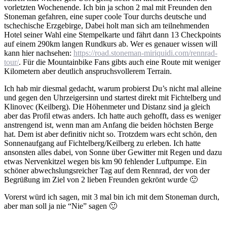
vorletzten Wochenende. Ich bin ja schon 2 mal mit Freunden den
Stoneman gefahren, eine super coole Tour durchs deutsche und
tschechische Erzgebirge, Dabei holt man sich am teilnehmenden
Hotel seiner Wahl eine Stempelkarte und fährt dann 13 Checkpoints
auf einem 290km langen Rundkurs ab. Wer es genauer wissen will
kann hier nachsehen:
https://road.stoneman-miriquidi.com/rennrad-
tour/
. Für die Mountainbike Fans gibts auch eine Route mit weniger
Kilometern aber deutlich anspruchsvollerem Terrain.
Ich hab mir diesmal gedacht, warum probierst Du’s nicht mal alleine
und gegen den Uhrzeigersinn und startest direkt mit Fichtelberg und
Klinovec (Keilberg). Die Höhenmeter und Distanz sind ja gleich
aber das Profil etwas anders. Ich hatte auch gehofft, dass es weniger
anstrengend ist, wenn man am Anfang die beiden höchsten Berge
hat. Dem ist aber definitiv nicht so. Trotzdem wars echt schön, den
Sonnenaufgang auf Fichtelberg/Keilberg zu erleben. Ich hatte
ansonsten alles dabei, von Sonne über Gewitter mit Regen und dazu
etwas Nervenkitzel wegen bis km 90 fehlender Luftpumpe. Ein
schöner abwechslungsreicher Tag auf dem Rennrad, der von der
Begrüßung im Ziel von 2 lieben Freunden gekrönt wurde 🙂
Vorerst würd ich sagen, mit 3 mal bin ich mit dem Stoneman durch,
aber man soll ja nie “Nie” sagen 🙂