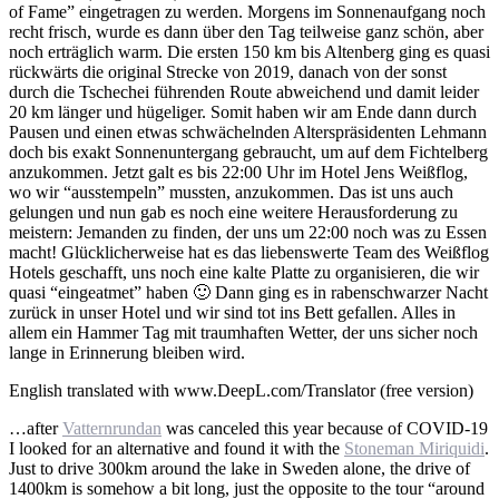
of Fame” eingetragen zu werden. Morgens im Sonnenaufgang noch
recht frisch, wurde es dann über den Tag teilweise ganz schön, aber
noch erträglich warm. Die ersten 150 km bis Altenberg ging es quasi
rückwärts die original Strecke von 2019, danach von der sonst
durch die Tschechei führenden Route abweichend und damit leider
20 km länger und hügeliger. Somit haben wir am Ende dann durch
Pausen und einen etwas schwächelnden Alterspräsidenten Lehmann
doch bis exakt Sonnenuntergang gebraucht, um auf dem Fichtelberg
anzukommen. Jetzt galt es bis 22:00 Uhr im Hotel Jens Weißflog,
wo wir “ausstempeln” mussten, anzukommen. Das ist uns auch
gelungen und nun gab es noch eine weitere Herausforderung zu
meistern: Jemanden zu finden, der uns um 22:00 noch was zu Essen
macht! Glücklicherweise hat es das liebenswerte Team des Weißflog
Hotels geschafft, uns noch eine kalte Platte zu organisieren, die wir
quasi “eingeatmet” haben 🙂 Dann ging es in rabenschwarzer Nacht
zurück in unser Hotel und wir sind tot ins Bett gefallen. Alles in
allem ein Hammer Tag mit traumhaften Wetter, der uns sicher noch
lange in Erinnerung bleiben wird.
English translated with www.DeepL.com/Translator (free version)
…after
Vatternrundan
was canceled this year because of COVID-19
I looked for an alternative and found it with the
Stoneman Miriquidi
.
Just to drive 300km around the lake in Sweden alone, the drive of
1400km is somehow a bit long, just the opposite to the tour “around