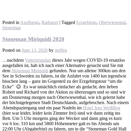
Posted in
Ausfluege
,
Radsport
|
Tagged
Erzgebirge
,
Oberwiesental
,
Stoneman
Stoneman Miriquidi 2020
Posted on
June 13, 2020
by
steffen
…nachdem
Vatternrundan
dieses Jahr wegen COVID-19 ersatzlos
ausgefallen ist, hab ich nach einer Alternative gesucht und Sie mit
dem
Stoneman Miriquidi
gefunden. Nur um alleine 300km um den
See in Schweden zu fahren, ist die Anfahrt von 1400 km irgendwie
bisschen lang – ganz im Gegenteil zu der Erzgebirgstour “um die
Ecke” 😉 Es war tatsächlich einfacher als gedacht, den lieben
Robert und Richard von der Aktion zu überzeugen und so sind wir
am Donnerstag morgen nach Oberwiesenthal, wie ich gelernt habe
der höchstgelegenen Stadt Deutschlands, aufgebrochen. Nach einem
Abendspaziergang und ein paar Nudeln im
Hotel Jens Weißflog
(hier war leider, leider kein Zimmer frei) sind wir dann zeitig ins
Bett. Um 5 Uhr morgens ging der Wecker und dann ging es kurz
vor 6 los: 310 km und 5800 Höhenmeter galt es bis Abends um
22:00 Uhr (Abgabefrist) zu fahren, um in die “Stoneman Gold Hall