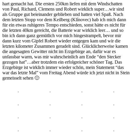
hart gemacht hat. Die ersten 250km liefen mit dem Windschatten
von Paul, Richard, Clemens und Robert wirklich super…wir sind
als Gruppe gut beieinander geblieben und hatten viel Spaß. Nach
dem letzten Stopp vor dem Keilberg (Klínovec) hab ich mich dann
für ein etwas ruhigeres Tempo entschieden, sonst hätte es nicht für
die letzten 40km gereicht, die Batterie war wirklich leer… und so
bin ich dann ganz gemütlich vor mich hingestrampelt, bevor mir
dann kurz vom Gipfel Robert wieder entgegen kam und wir die
letzten kilometer Zusammen geradelt sind. Glücklicherweise kamen
die angesagten Gewitter nicht im Erzgebirge an, dafür war es
unfassbar warm, was mir wahrscheinlich am Ende “den Stecker
gezogen hat”…aber trotzdem ein erfolgreicher schöner Tag. Das
Erzgebirge ist wirklich immer wieder schön, mein Statement “das
war das letzte Mal” vom Freitag Abend würde ich jetzt nicht in Stein
gemeisselt sehen 🙂