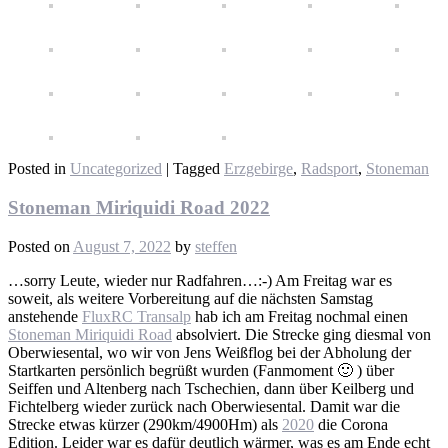
Posted in
Uncategorized
|
Tagged
Erzgebirge
,
Radsport
,
Stoneman
Stoneman Miriquidi Road 2022
Posted on
August 7, 2022
by
steffen
…sorry Leute, wieder nur Radfahren…:-) Am Freitag war es
soweit, als weitere Vorbereitung auf die nächsten Samstag
anstehende
FluxRC Transalp
hab ich am Freitag nochmal einen
Stoneman Miriquidi Road
absolviert. Die Strecke ging diesmal von
Oberwiesental, wo wir von Jens Weißflog bei der Abholung der
Startkarten persönlich begrüßt wurden (Fanmoment 🙂 ) über
Seiffen und Altenberg nach Tschechien, dann über Keilberg und
Fichtelberg wieder zurück nach Oberwiesental. Damit war die
Strecke etwas kürzer (290km/4900Hm) als
2020
die Corona
Edition. Leider war es dafür deutlich wärmer, was es am Ende echt