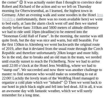
the corner” 😉 It was actually easier than I thought to convince dear
Robert and Richard of the action and so we left on Thursday
morning for Oberwiesenthal, as I learned, the highest town in
Germany. After an evening walk and some noodles in the Hotel
Jens
Weißflog
(unfortunately, there was no room available here) we went
to bed early, at 5am the alarm clock went off and then we started
shortly before 6am: 310km and 5800 meters of altitude difference
we had to ride until 10pm (deadline) to be entered into the
“Stoneman Gold Hall of Fame”. In the morning, the sunrise was still
quite fresh, but the day was nice and warm, but still bearable. For
the first 150km to Altenberg we went backwards the original route
of 2019, after that it deviated from the usual route through the Czech
Republic and therefore unfortunately 20km longer and more hilly.
So in the end, due to breaks and an old man in the team, we needed
until exactly sunset to reach the Fichtelberg. Now we had to arrive
until 22:00 o’clock at the Hotel Jens Weißflog, where we had to
“stamp out”. We succeeded and now there was another challenge to
master: to find someone who would make us something to eat at
22:00! Luckily the lovely team of the Weißflog Hotel managed to
organize a cold plate which we “inhaled” 🙂 Then we went back to
our hotel in pitch black night and fell into bed dead. All in all, it was
an awesome day with fantastic weather, which we will surely
remember for a long time.