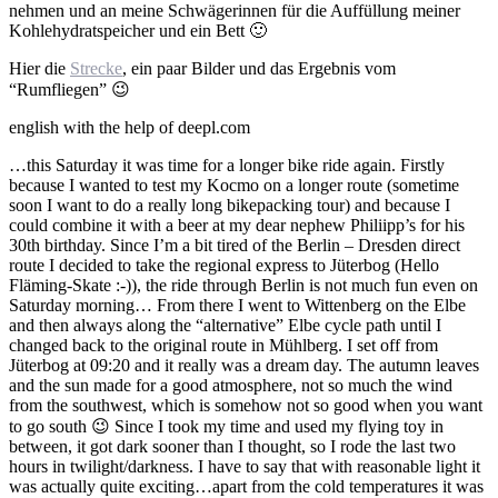
nehmen und an meine Schwägerinnen für die Auffüllung meiner
Kohlehydratspeicher und ein Bett 🙂
Hier die
Strecke
, ein paar Bilder und das Ergebnis vom
“Rumfliegen” 😉
english with the help of deepl.com
…this Saturday it was time for a longer bike ride again. Firstly
because I wanted to test my Kocmo on a longer route (sometime
soon I want to do a really long bikepacking tour) and because I
could combine it with a beer at my dear nephew Philiipp’s for his
30th birthday. Since I’m a bit tired of the Berlin – Dresden direct
route I decided to take the regional express to Jüterbog (Hello
Fläming-Skate :-)), the ride through Berlin is not much fun even on
Saturday morning… From there I went to Wittenberg on the Elbe
and then always along the “alternative” Elbe cycle path until I
changed back to the original route in Mühlberg. I set off from
Jüterbog at 09:20 and it really was a dream day. The autumn leaves
and the sun made for a good atmosphere, not so much the wind
from the southwest, which is somehow not so good when you want
to go south 😉 Since I took my time and used my flying toy in
between, it got dark sooner than I thought, so I rode the last two
hours in twilight/darkness. I have to say that with reasonable light it
was actually quite exciting…apart from the cold temperatures it was