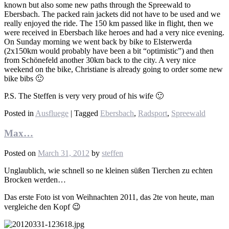
known but also some new paths through the Spreewald to
Ebersbach. The packed rain jackets did not have to be used and we
really enjoyed the ride. The 150 km passed like in flight, then we
were received in Ebersbach like heroes and had a very nice evening.
On Sunday morning we went back by bike to Elsterwerda
(2x150km would probably have been a bit “optimistic”) and then
from Schönefeld another 30km back to the city. A very nice
weekend on the bike, Christiane is already going to order some new
bike bibs 🙂
P.S. The Steffen is very very proud of his wife 🙂
Posted in
Ausfluege
|
Tagged
Ebersbach
,
Radsport
,
Spreewald
Max…
Posted on
March 31, 2012
by
steffen
Unglaublich, wie schnell so ne kleinen süßen Tierchen zu echten
Brocken werden…
Das erste Foto ist von Weihnachten 2011, das 2te von heute, man
vergleiche den Kopf 😉