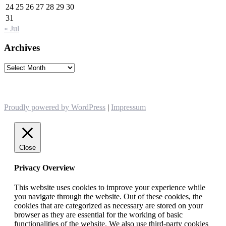
24
25
26
27
28
29
30
31
« Jul
Archives
Archives
Proudly powered by WordPress
|
Impressum
Close
Privacy Overview
This website uses cookies to improve your experience while
you navigate through the website. Out of these cookies, the
cookies that are categorized as necessary are stored on your
browser as they are essential for the working of basic
functionalities of the website. We also use third-party cookies