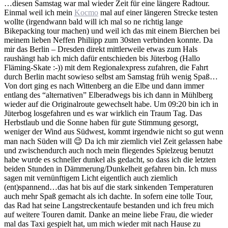
…diesen Samstag war mal wieder Zeit für eine längere Radtour.
Einmal weil ich mein
Kocmo
mal auf einer längeren Strecke testen
wollte (irgendwann bald will ich mal so ne richtig lange
Bikepacking tour machen) und weil ich das mit einem Bierchen bei
meinem lieben Neffen Philiipp zum 30sten verbinden konnte. Da
mir das Berlin – Dresden direkt mittlerweile etwas zum Hals
raushängt hab ich mich dafür entschieden bis Jüterbog (Hallo
Fläming-Skate :-)) mit dem Regionalexpress zufahren, die Fahrt
durch Berlin macht sowieso selbst am Samstag früh wenig Spaß…
Von dort ging es nach Wittenberg an die Elbe und dann immer
entlang des “alternativen” Elberadwegs bis ich dann in Mühlberg
wieder auf die Originalroute gewechselt habe. Um 09:20 bin ich in
Jüterbog losgefahren und es war wirklich ein Traum Tag. Das
Herbstlaub und die Sonne haben für gute Stimmung gesorgt,
weniger der Wind aus Südwest, kommt irgendwie nicht so gut wenn
man nach Süden will 😉 Da ich mir ziemlich viel Zeit gelassen habe
und zwischendurch auch noch mein fliegendes Spielzeug benutzt
habe wurde es schneller dunkel als gedacht, so dass ich die letzten
beiden Stunden in Dämmerung/Dunkelheit gefahren bin. Ich muss
sagen mit vernünftigem Licht eigentlich auch ziemlich
(ent)spannend…das hat bis auf die stark sinkenden Temperaturen
auch mehr Spaß gemacht als ich dachte. In sofern eine tolle Tour,
das Rad hat seine Langstreckentaufe bestanden und ich freu mich
auf weitere Touren damit. Danke an meine liebe Frau, die wieder
mal das Taxi gespielt hat, um mich wieder mit nach Hause zu