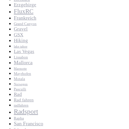
Erzgebirge
FluxRC
Frankreich
Grand Canyon
Gravel
GSX
Hiking
lake tahoe
Las Vegas
Lissabon
Mallorca
Marmotte
Mayrhofen
Motala
Norwegen
Pasculli
Rad
Rad fahren
radfahren
Radsport
Rapha
San Francisco