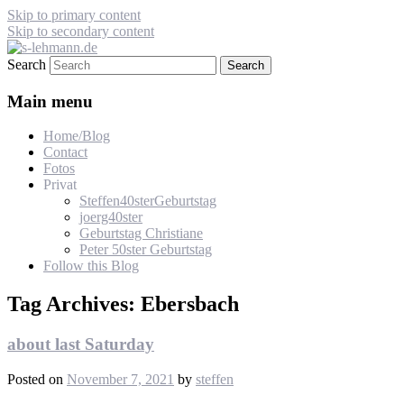
Skip to primary content
Skip to secondary content
Search
s-lehmann.de
Main menu
Home/Blog
Contact
Fotos
Privat
Steffen40sterGeburtstag
joerg40ster
Geburtstag Christiane
Peter 50ster Geburtstag
Follow this Blog
Tag Archives:
Ebersbach
about last Saturday
Posted on
November 7, 2021
by
steffen