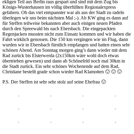
ekligen Teil aus Berlin raus gespart und sind mit dem Zug bis
Königs-Wusterhausen im völlig überfüllten Regionalexpress
gefahren. Ob das viel entspannter war als aus der Stadt zu radeln
überlegen wir uns beim nächsten Mal ;-). Ab KW ging es dann auf
für Steffen teilweise bekannten aber auch einigen neuen Pfaden
durch den Spreewald bis nach Ebersbach. Die eingepackten
Regenjacken mussten nicht zum Einsatz kommen und wir haben die
Fahrt wirklich genossen. Die 150 km vergingen wie im Flug, dann
wurden wir in Ebersbach fürstlich empfangen und hatten einen sehr
schönen Abend. Am Sonntag morgen ging’s dann wieder mit dem
Rad zurück bis Elsterwerda (2x150km wäre wohl doch etwas
übertrieben gewesen) und dann ab Schönefeld noch mal 30km in
die Stadt zurück. Ein sehr schönes Wochenende auf dem Rad,
Christiane bestellt grade schon wieder Rad Klamotten 🙂 🙂 🙂
P.S. Der Steffen ist sehr sehr stolz auf seine Ehefrau 🙂