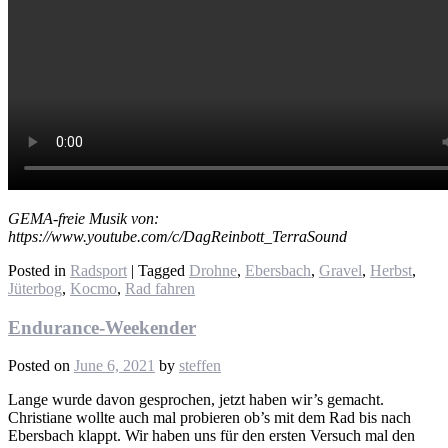
GEMA-freie Musik von:
https://www.youtube.com/c/DagReinbott_TerraSound
Posted in
Radsport
|
Tagged
Drohne
,
Ebersbach
,
Gravel
,
Herbst
,
Jüterbog
,
Kocmo
,
Rad fahren
Endurance-Weekender
Posted on
June 6, 2021
by
steffen
Lange wurde davon gesprochen, jetzt haben wir’s gemacht.
Christiane wollte auch mal probieren ob’s mit dem Rad bis nach
Ebersbach klappt. Wir haben uns für den ersten Versuch mal den