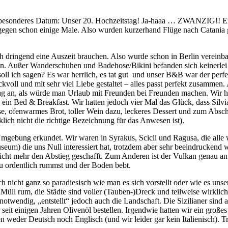
in besonderes Datum: Unser 20. Hochzeitstag! Ja-haaa … ZWANZIG!! E
dagegen schon einige Male. Also wurden kurzerhand Flüge nach Catania
uch dringend eine Auszeit brauchen. Also wurde schon in Berlin verein
en. Außer Wanderschuhen und Badehose/Bikini befanden sich keinerlei
l ich sagen? Es war herrlich, es tat gut
und unser B&B war der perfe
oll und mit sehr viel Liebe gestaltet – alles passt perfekt zusammen. 
Tag an, als würde man Urlaub mit Freunden bei Freunden machen. Wir 
ein Bed & Breakfast. Wir hatten jedoch vier Mal das Glück, dass Silvi
üse, ofenwarmes Brot, toller Wein dazu, leckeres Dessert und zum Absc
lich nicht die richtige Bezeichnung für das Anwesen ist).
 Umgebung erkundet. Wir waren in Syrakus, Scicli und Ragusa, die all
seum) die uns Null interessiert hat, trotzdem aber sehr beeindruckend
icht mehr den Abstieg geschafft. Zum Anderen ist der Vulkan genau an 
u ordentlich rummst und der Boden bebt.
doch nicht ganz so paradiesisch wie man es sich vorstellt oder wie es un
viel Müll rum, die Städte sind voller (Tauben-)Dreck und teilweise wir
notwendig, „entstellt“ jedoch auch die Landschaft. Die Sizilianer sind a
seit einigen Jahren Olivenöl bestellen. Irgendwie hatten wir ein große
 weder Deutsch noch Englisch (und wir leider gar kein Italienisch). T