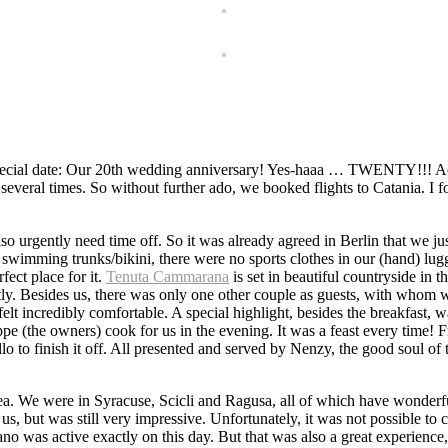
 special date: Our 20th wedding anniversary! Yes-haaa … TWENTY!!! Act
veral times. So without further ado, we booked flights to Catania. I fo
so urgently need time off. So it was already agreed in Berlin that we ju
wimming trunks/bikini, there were no sports clothes in our (hand) lugg
fect place for it.
Tenuta Cammarana
is set in beautiful countryside in 
fectly. Besides us, there was only one other couple as guests, with who
felt incredibly comfortable. A special highlight, besides the breakfast,
(the owners) cook for us in the evening. It was a feast every time! Fr
o to finish it off. All presented and served by Nenzy, the good soul of t
 area. We were in Syracuse, Scicli and Ragusa, all of which have wonder
us, but was still very impressive. Unfortunately, it was not possible t
no was active exactly on this day. But that was also a great experience,