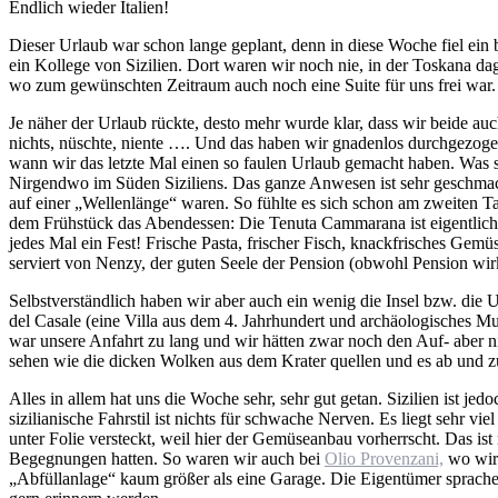
Endlich wieder Italien!
Dieser Urlaub war schon lange geplant, denn in diese Woche fiel e
ein Kollege von Sizilien. Dort waren wir noch nie, in der Toskana 
wo zum gewünschten Zeitraum auch noch eine Suite für uns frei war.
Je näher der Urlaub rückte, desto mehr wurde klar, dass wir beide a
nichts, nüschte, niente …. Und das haben wir gnadenlos durchgezog
wann wir das letzte Mal einen so faulen Urlaub gemacht haben. Was sol
Nirgendwo im Süden Siziliens. Das ganze Anwesen ist sehr geschmackv
auf einer „Wellenlänge“ waren. So fühlte es sich schon am zweiten 
dem Frühstück das Abendessen: Die Tenuta Cammarana ist eigentlich 
jedes Mal ein Fest! Frische Pasta, frischer Fisch, knackfrisches Gem
serviert von Nenzy, der guten Seele der Pension (obwohl Pension wirk
Selbstverständlich haben wir aber auch ein wenig die Insel bzw. die
del Casale (eine Villa aus dem 4. Jahrhundert und archäologisches Mu
war unsere Anfahrt zu lang und wir hätten zwar noch den Auf- aber n
sehen wie die dicken Wolken aus dem Krater quellen und es ab und z
Alles in allem hat uns die Woche sehr, sehr gut getan. Sizilien ist je
sizilianische Fahrstil ist nichts für schwache Nerven. Es liegt sehr 
unter Folie versteckt, weil hier der Gemüseanbau vorherrscht. Das ist 
Begegnungen hatten. So waren wir auch bei
Olio Provenzani,
wo wir 
„Abfüllanlage“ kaum größer als eine Garage. Die Eigentümer sprachen