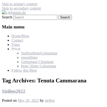
Skip to primary content
Skip to secondary content
Search
s-lehmann.de
Main menu
Home/Blog
Contact
Fotos
Privat
Steffen40sterGeburtstag
joerg40ster
Geburtstag Christiane
Peter 50ster Geburtstag
Follow this Blog
Tag Archives:
Tenuta Cammarana
Sizilien2022
Posted on
May 29, 2022
by
steffen