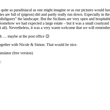
 quite as paradisiacal as one might imagine or as our pictures would have
ities are full of (pigeon) dirt and partly really run down. Especially in t
 “disfigures” the landscape. But the Sicilians are very open and hospit
 Somehow we had expected a large estate – but it was a small courtyard
t all). Nevertheless, it was a very warm welcome that we will remember
gh … maybe at the post office 😉
ogether with Nicole & Simon. That would be nice.
slator (free version)
b