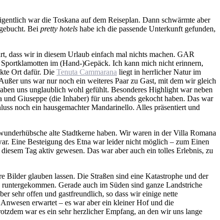
igentlich war die Toskana auf dem Reiseplan. Dann schwärmte aber
 gebucht. Bei
pretty hotels
habe ich die passende Unterkunft gefunden,
bart, dass wir in diesem Urlaub einfach mal nichts machen. GAR
 Sportklamotten im (Hand-)Gepäck. Ich kann mich nicht erinnern,
kte Ort dafür. Die
Tenuta Cammarana
liegt in herrlicher Natur im
Außer uns war nur noch ein weiteres Paar zu Gast, mit dem wir gleich
haben uns unglaublich wohl gefühlt. Besonderes Highlight war neben
a und Giuseppe (die Inhaber) für uns abends gekocht haben. Das war
hluss noch ein hausgemachter Mandarinello. Alles präsentiert und
e wunderhübsche alte Stadtkerne haben. Wir waren in der Villa Romana
 war. Eine Besteigung des Etna war leider nicht möglich – zum Einen
diesem Tag aktiv gewesen. Das war aber auch ein tolles Erlebnis, zu
sere Bilder glauben lassen. Die Straßen sind eine Katastrophe und der
klich runtergekommen. Gerade auch im Süden sind ganze Landstriche
ber sehr offen und gastfreundlich, so dass wir einige nette
s Anwesen erwartet – es war aber ein kleiner Hof und die
rotzdem war es ein sehr herzlicher Empfang, an den wir uns lange