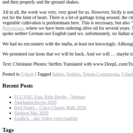
and then properly and the ground shakes.
All in all, the week was very, very good for us. However, Sicily is not
not for the faint of heart. There is a lot of garbage lying around, the c
vegetable cultivation is predominant here. This is necessary, but also
Provenzani
, where we have been ordering olive oil for several years.
spoke neither German nor English (and we, unfortunately, no Italian a
We had no encounters with the mafia, at least not knowingly. Althou
We promised our hosts that we will be back. And we will … maybe t
Text: Christiane Photos: Steffen Translated with www.DeepL.com/Tran
Posted in
Urlaub
|
Tagged
Italien
,
Sizilien
,
Tenuta Cammarana
,
Urlau
Recent Posts
FLUXRC Epic Ride Berlin – Wismar
Saarlandschwein 2026
Red Noses – Cisco Charity Ride 2026
Südtirol Mai 2026
Endlich…das Video vom roadtrip
Tags