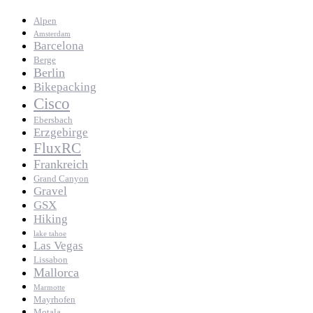
Alpen
Amsterdam
Barcelona
Berge
Berlin
Bikepacking
Cisco
Ebersbach
Erzgebirge
FluxRC
Frankreich
Grand Canyon
Gravel
GSX
Hiking
lake tahoe
Las Vegas
Lissabon
Mallorca
Marmotte
Mayrhofen
Motala