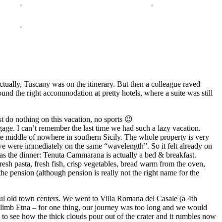
ually, Tuscany was on the itinerary. But then a colleague raved
und the right accommodation at pretty hotels, where a suite was still
st do nothing on this vacation, no sports 😉
age. I can’t remember the last time we had such a lazy vacation.
the middle of nowhere in southern Sicily. The whole property is very
m we were immediately on the same “wavelength”. So it felt already on
 was the dinner: Tenuta Cammarana is actually a bed & breakfast.
esh pasta, fresh fish, crisp vegetables, bread warm from the oven,
he pension (although pension is really not the right name for the
ful old town centers. We went to Villa Romana del Casale (a 4th
o climb Etna – for one thing, our journey was too long and we would
 to see how the thick clouds pour out of the crater and it rumbles now