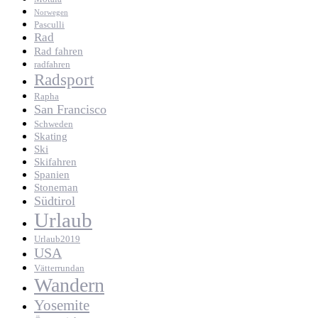
Norwegen
Pasculli
Rad
Rad fahren
radfahren
Radsport
Rapha
San Francisco
Schweden
Skating
Ski
Skifahren
Spanien
Stoneman
Südtirol
Urlaub
Urlaub2019
USA
Vätterrundan
Wandern
Yosemite