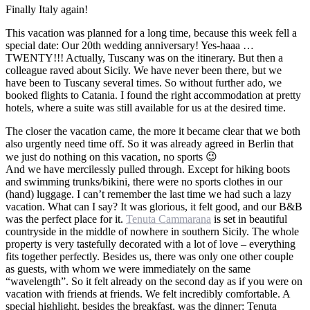
Finally Italy again!
This vacation was planned for a long time, because this week fell a
special date: Our 20th wedding anniversary! Yes-haaa …
TWENTY!!! Actually, Tuscany was on the itinerary. But then a
colleague raved about Sicily. We have never been there, but we
have been to Tuscany several times. So without further ado, we
booked flights to Catania. I found the right accommodation at pretty
hotels, where a suite was still available for us at the desired time.
The closer the vacation came, the more it became clear that we both
also urgently need time off. So it was already agreed in Berlin that
we just do nothing on this vacation, no sports 😉
And we have mercilessly pulled through. Except for hiking boots
and swimming trunks/bikini, there were no sports clothes in our
(hand) luggage. I can’t remember the last time we had such a lazy
vacation. What can I say? It was glorious, it felt good, and our B&B
was the perfect place for it.
Tenuta Cammarana
is set in beautiful
countryside in the middle of nowhere in southern Sicily. The whole
property is very tastefully decorated with a lot of love – everything
fits together perfectly. Besides us, there was only one other couple
as guests, with whom we were immediately on the same
“wavelength”. So it felt already on the second day as if you were on
vacation with friends at friends. We felt incredibly comfortable. A
special highlight, besides the breakfast, was the dinner: Tenuta