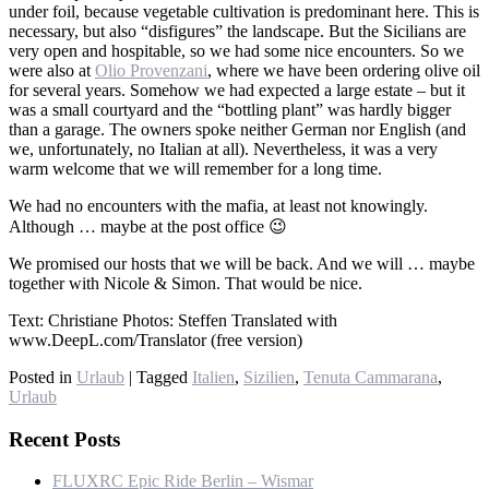
under foil, because vegetable cultivation is predominant here. This is
necessary, but also “disfigures” the landscape. But the Sicilians are
very open and hospitable, so we had some nice encounters. So we
were also at
Olio Provenzani
, where we have been ordering olive oil
for several years. Somehow we had expected a large estate – but it
was a small courtyard and the “bottling plant” was hardly bigger
than a garage. The owners spoke neither German nor English (and
we, unfortunately, no Italian at all). Nevertheless, it was a very
warm welcome that we will remember for a long time.
We had no encounters with the mafia, at least not knowingly.
Although … maybe at the post office 😉
We promised our hosts that we will be back. And we will … maybe
together with Nicole & Simon. That would be nice.
Text: Christiane Photos: Steffen Translated with
www.DeepL.com/Translator (free version)
Posted in
Urlaub
|
Tagged
Italien
,
Sizilien
,
Tenuta Cammarana
,
Urlaub
Recent Posts
FLUXRC Epic Ride Berlin – Wismar