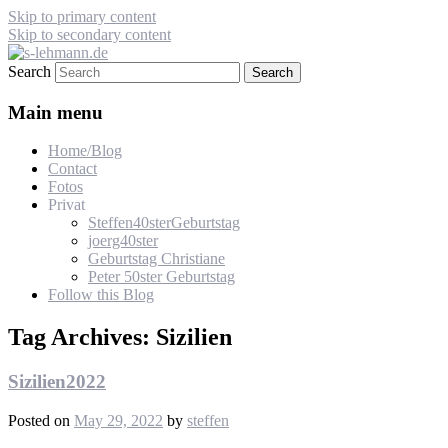
Skip to primary content
Skip to secondary content
Search
s-lehmann.de
Main menu
Home/Blog
Contact
Fotos
Privat
Steffen40sterGeburtstag
joerg40ster
Geburtstag Christiane
Peter 50ster Geburtstag
Follow this Blog
Tag Archives:
Sizilien
Sizilien2022
Posted on
May 29, 2022
by
steffen