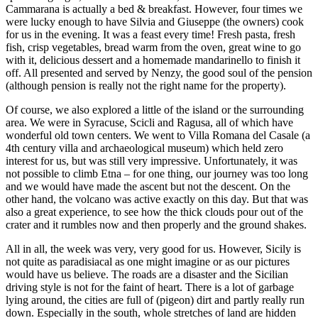
Cammarana is actually a bed & breakfast. However, four times we
were lucky enough to have Silvia and Giuseppe (the owners) cook
for us in the evening. It was a feast every time! Fresh pasta, fresh
fish, crisp vegetables, bread warm from the oven, great wine to go
with it, delicious dessert and a homemade mandarinello to finish it
off. All presented and served by Nenzy, the good soul of the pension
(although pension is really not the right name for the property).
Of course, we also explored a little of the island or the surrounding
area. We were in Syracuse, Scicli and Ragusa, all of which have
wonderful old town centers. We went to Villa Romana del Casale (a
4th century villa and archaeological museum) which held zero
interest for us, but was still very impressive. Unfortunately, it was
not possible to climb Etna – for one thing, our journey was too long
and we would have made the ascent but not the descent. On the
other hand, the volcano was active exactly on this day. But that was
also a great experience, to see how the thick clouds pour out of the
crater and it rumbles now and then properly and the ground shakes.
All in all, the week was very, very good for us. However, Sicily is
not quite as paradisiacal as one might imagine or as our pictures
would have us believe. The roads are a disaster and the Sicilian
driving style is not for the faint of heart. There is a lot of garbage
lying around, the cities are full of (pigeon) dirt and partly really run
down. Especially in the south, whole stretches of land are hidden