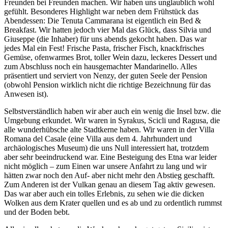
Freunden bei Freunden machen. Wir haben uns unglaublich wohl
gefühlt. Besonderes Highlight war neben dem Frühstück das
Abendessen: Die Tenuta Cammarana ist eigentlich ein Bed &
Breakfast. Wir hatten jedoch vier Mal das Glück, dass Silvia und
Giuseppe (die Inhaber) für uns abends gekocht haben. Das war
jedes Mal ein Fest! Frische Pasta, frischer Fisch, knackfrisches
Gemüse, ofenwarmes Brot, toller Wein dazu, leckeres Dessert und
zum Abschluss noch ein hausgemachter Mandarinello. Alles
präsentiert und serviert von Nenzy, der guten Seele der Pension
(obwohl Pension wirklich nicht die richtige Bezeichnung für das
Anwesen ist).
Selbstverständlich haben wir aber auch ein wenig die Insel bzw. die
Umgebung erkundet. Wir waren in Syrakus, Scicli und Ragusa, die
alle wunderhübsche alte Stadtkerne haben. Wir waren in der Villa
Romana del Casale (eine Villa aus dem 4. Jahrhundert und
archäologisches Museum) die uns Null interessiert hat, trotzdem
aber sehr beeindruckend war. Eine Besteigung des Etna war leider
nicht möglich – zum Einen war unsere Anfahrt zu lang und wir
hätten zwar noch den Auf- aber nicht mehr den Abstieg geschafft.
Zum Anderen ist der Vulkan genau an diesem Tag aktiv gewesen.
Das war aber auch ein tolles Erlebnis, zu sehen wie die dicken
Wolken aus dem Krater quellen und es ab und zu ordentlich rummst
und der Boden bebt.