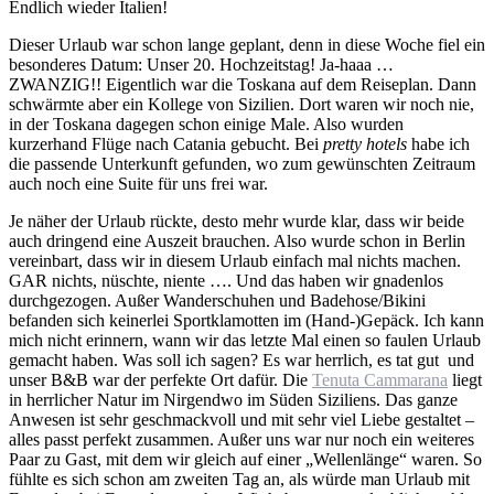
Endlich wieder Italien!
Dieser Urlaub war schon lange geplant, denn in diese Woche fiel ein
besonderes Datum: Unser 20. Hochzeitstag! Ja-haaa …
ZWANZIG!! Eigentlich war die Toskana auf dem Reiseplan. Dann
schwärmte aber ein Kollege von Sizilien. Dort waren wir noch nie,
in der Toskana dagegen schon einige Male. Also wurden
kurzerhand Flüge nach Catania gebucht. Bei
pretty hotels
habe ich
die passende Unterkunft gefunden, wo zum gewünschten Zeitraum
auch noch eine Suite für uns frei war.
Je näher der Urlaub rückte, desto mehr wurde klar, dass wir beide
auch dringend eine Auszeit brauchen. Also wurde schon in Berlin
vereinbart, dass wir in diesem Urlaub einfach mal nichts machen.
GAR nichts, nüschte, niente …. Und das haben wir gnadenlos
durchgezogen. Außer Wanderschuhen und Badehose/Bikini
befanden sich keinerlei Sportklamotten im (Hand-)Gepäck. Ich kann
mich nicht erinnern, wann wir das letzte Mal einen so faulen Urlaub
gemacht haben. Was soll ich sagen? Es war herrlich, es tat gut
und
unser B&B war der perfekte Ort dafür. Die
Tenuta Cammarana
liegt
in herrlicher Natur im Nirgendwo im Süden Siziliens. Das ganze
Anwesen ist sehr geschmackvoll und mit sehr viel Liebe gestaltet –
alles passt perfekt zusammen. Außer uns war nur noch ein weiteres
Paar zu Gast, mit dem wir gleich auf einer „Wellenlänge“ waren. So
fühlte es sich schon am zweiten Tag an, als würde man Urlaub mit