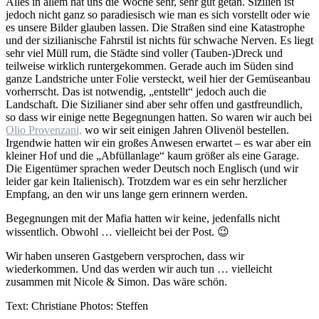
Alles in allem hat uns die Woche sehr, sehr gut getan. Sizilien ist
jedoch nicht ganz so paradiesisch wie man es sich vorstellt oder wie
es unsere Bilder glauben lassen. Die Straßen sind eine Katastrophe
und der sizilianische Fahrstil ist nichts für schwache Nerven. Es liegt
sehr viel Müll rum, die Städte sind voller (Tauben-)Dreck und
teilweise wirklich runtergekommen. Gerade auch im Süden sind
ganze Landstriche unter Folie versteckt, weil hier der Gemüseanbau
vorherrscht. Das ist notwendig, „entstellt“ jedoch auch die
Landschaft. Die Sizilianer sind aber sehr offen und gastfreundlich,
so dass wir einige nette Begegnungen hatten. So waren wir auch bei
Olio Provenzani,
wo wir seit einigen Jahren Olivenöl bestellen.
Irgendwie hatten wir ein großes Anwesen erwartet – es war aber ein
kleiner Hof und die „Abfüllanlage“ kaum größer als eine Garage.
Die Eigentümer sprachen weder Deutsch noch Englisch (und wir
leider gar kein Italienisch). Trotzdem war es ein sehr herzlicher
Empfang, an den wir uns lange gern erinnern werden.
Begegnungen mit der Mafia hatten wir keine, jedenfalls nicht
wissentlich. Obwohl … vielleicht bei der Post. 😉
Wir haben unseren Gastgebern versprochen, dass wir
wiederkommen. Und das werden wir auch tun … vielleicht
zusammen mit Nicole & Simon. Das wäre schön.
Text: Christiane Photos: Steffen