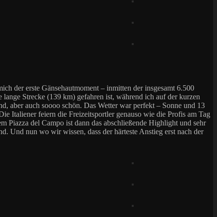
r mich der erste Gänsehautmoment – inmitten der insgesamt 6.500
ie lange Strecke (139 km) gefahren ist, während ich auf der kurzen
end, aber auch soooo schön. Das Wetter war perfekt – Sonne und 13
 Italiener feiern die Freizeitsportler genauso wie die Profis am Tag
 dem Piazza del Campo ist dann das abschließende Highlight und sehr
ind. Und nun wo wir wissen, dass der härteste Anstieg erst nach der