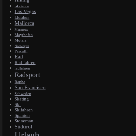
lake tahoe
Las Vegas
Lissabon
Mallorca
Marmotte
Mayrhofen
Motala
Norwegen
Pasculli
Rad
Rad fahren
radfahren
Radsport
Rapha
San Francisco
Schweden
Skating
Ski
Skifahren
Spanien
Stoneman
Südtirol
Urlaub