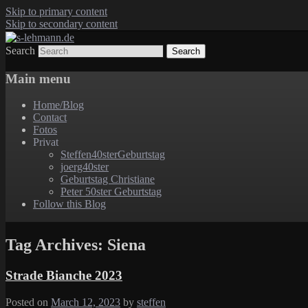
Skip to primary content
Skip to secondary content
Search
s-lehmann.de
Main menu
Home/Blog
Contact
Fotos
Privat
Steffen40sterGeburtstag
joerg40ster
Geburtstag Christiane
Peter 50ster Geburtstag
Follow this Blog
Tag Archives:
Siena
Strade Bianche 2023
Posted on
March 12, 2023
by
steffen