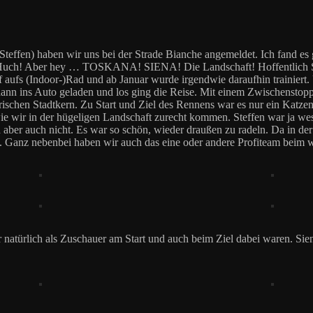
 (Steffen) haben wir uns bei der Strade Bianche angemeldet. Ich fand es 
hr! Huch! Aber hey … TOSKANA! SIENA! Die Landschaft! Hoffentlich
 aufs (Indoor-)Rad und ab Januar wurde irgendwie daraufhin trainiert.
 dann ins Auto geladen und los ging die Reise. Mit einem Zwischensto
rischen Stadtkern. Zu Start und Ziel des Rennens war es nur ein Katzen
e wir in der hügeligen Landschaft zurecht kommen. Steffen war ja wesen
ber auch nicht. Es war so schön, wieder draußen zu radeln. Da in der T
eg. Ganz nebenbei haben wir auch das eine oder andere Profiteam beim
natürlich als Zuschauer am Start und auch beim Ziel dabei waren. Sien