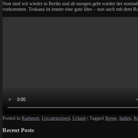
Nun sind wir wieder in Berlin und ab morgen geht wieder der normale
vorkommen. Toskana ist immer eine gute Idee – nun auch mit dem Ra
Posted in
Radsport
,
Uncategorized
,
Urlaub
|
Tagged
Berge
,
Italien
,
R
Recent Posts