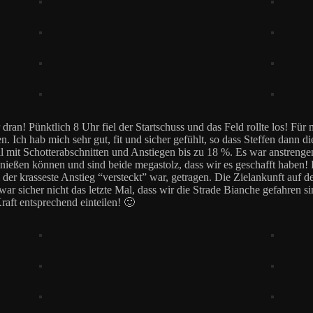
 dran! Pünktlich 8 Uhr fiel der Startschuss und das Feld rollte los! Fü
 Ich hab mich sehr gut, fit und sicher gefühlt, so dass Steffen dann d
l mit Schotterabschnitten und Anstiegen bis zu 18 %. Es war anstreng
eßen können und sind beide megastolz, dass wir es geschafft haben! Die
 der krasseste Anstieg “versteckt” war, getragen. Die Zielankunft auf
war sicher nicht das letzte Mal, dass wir die Strade Bianche gefahren s
ft entsprechend einteilen! 🙂