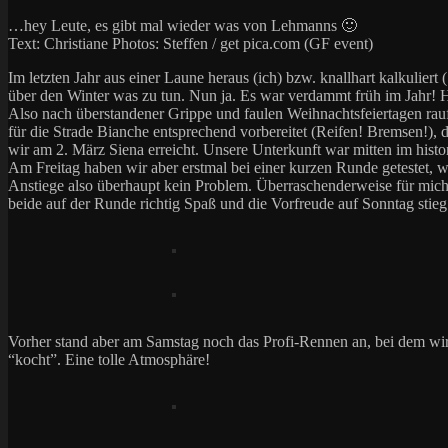
…hey Leute, es gibt mal wieder was von Lehmanns 🙂
Text: Christiane Photos: Steffen / get pica.com (GF event)
Im letzten Jahr aus einer Laune heraus (ich) bzw. knallhart kalkuliert
über den Winter was zu tun. Nun ja. Es war verdammt früh im Ja
Also nach überstandener Grippe und faulen Weihnachtsfeiertagen rauf
für die Strade Bianche entsprechend vorbereitet (Reifen! Bremsen!),
wir am 2. März Siena erreicht. Unsere Unterkunft war mitten im histo
Am Freitag haben wir aber erstmal bei einer kurzen Runde getestet, wi
Anstiege also überhaupt kein Problem. Überraschenderweise für mich a
beide auf der Runde richtig Spaß und die Vorfreude auf Sonntag sti
Vorher stand aber am Samstag noch das Profi-Rennen an, bei dem wir 
“kocht”. Eine tolle Atmosphäre!