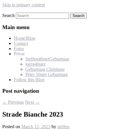
Skip to primary content
Search
s-lehmann.de
Main menu
Home/Blog
Contact
Fotos
Privat
Steffen40sterGeburtstag
joerg40ster
Geburtstag Christiane
Peter 50ster Geburtstag
Follow this Blog
Post navigation
←
Previous
Next
→
Strade Bianche 2023
Posted on
March 12, 2023
by
steffen