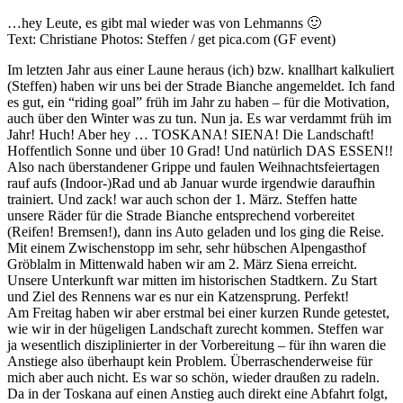
…hey Leute, es gibt mal wieder was von Lehmanns 🙂
Text: Christiane Photos: Steffen / get pica.com (GF event)
Im letzten Jahr aus einer Laune heraus (ich) bzw. knallhart kalkuliert
(Steffen) haben wir uns bei der Strade Bianche angemeldet. Ich fand
es gut, ein “riding goal” früh im Jahr zu haben – für die Motivation,
auch über den Winter was zu tun. Nun ja. Es war verdammt früh im
Jahr! Huch! Aber hey … TOSKANA! SIENA! Die Landschaft!
Hoffentlich Sonne und über 10 Grad! Und natürlich DAS ESSEN!!
Also nach überstandener Grippe und faulen Weihnachtsfeiertagen
rauf aufs (Indoor-)Rad und ab Januar wurde irgendwie daraufhin
trainiert. Und zack! war auch schon der 1. März. Steffen hatte
unsere Räder für die Strade Bianche entsprechend vorbereitet
(Reifen! Bremsen!), dann ins Auto geladen und los ging die Reise.
Mit einem Zwischenstopp im sehr, sehr hübschen Alpengasthof
Gröblalm in Mittenwald haben wir am 2. März Siena erreicht.
Unsere Unterkunft war mitten im historischen Stadtkern. Zu Start
und Ziel des Rennens war es nur ein Katzensprung. Perfekt!
Am Freitag haben wir aber erstmal bei einer kurzen Runde getestet,
wie wir in der hügeligen Landschaft zurecht kommen. Steffen war
ja wesentlich disziplinierter in der Vorbereitung – für ihn waren die
Anstiege also überhaupt kein Problem. Überraschenderweise für
mich aber auch nicht. Es war so schön, wieder draußen zu radeln.
Da in der Toskana auf einen Anstieg auch direkt eine Abfahrt folgt,