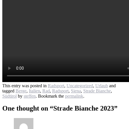
This entry was posted in
Radsport
,
Uncategorized
,
Urlaub
and
tagged
Berge
,
Italien
,
Rad
,
Radsport
,
Siena
,
Strade Bianche
,
Südtirol
by
steffen
. Bookmark the
permalink
.
One thought on “
Strade Bianche 2023
”