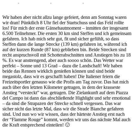
Wir haben aber nicht allzu lange gefeiert, denn am Sonntag waren
wir dran! Pünktlich 8 Uhr fiel der Startschuss und das Feld rollte
los! Für mich der erste Gänsehautmoment – inmitten der insgesamt
6.500 Teilnehmer. Die ersten 30 km sind Steffen und ich gemeinsam
gefahren. Ich hab mich sehr gut, fit und sicher gefühlt, so dass
Steffen dann die lange Strecke (139 km) gefahren ist, während ich
auf der kurzen Runde (87 km) geblieben bin. Beide Strecken sind
recht anspruchsvoll mit Schotterabschnitten und Anstiegen bis zu 18
%. Es war anstrengend, aber auch soooo schön. Das Wetter war
perfekt – Sonne und 13 Grad – dazu die Landschaft! Wir haben
beide das Rennen wirklich genießen können und sind beide
megastolz, dass wir es geschafft haben! Die Italiener feiern die
Freizeitsportler genauso wie die Profis am Tag zuvor. Das hat mich
auch über den letzten Kilometer getragen, in dem der krasseste
Anstieg “versteckt” war, getragen. Die Zielankunft auf dem Piazza
del Campo ist dann das abschließende Highlight und sehr emotional
– da sind die Strapazen der Strecke schnell vergessen. Das war
sicher nicht das letzte Mal, dass wir die Strade Bianche gefahren
sind. Und nun wo wir wissen, dass der härteste Anstieg erst nach
der “Flamme Rouge” kommt, werden wir uns das nächste Mal auch
die Kraft entsprechend einteilen! 🙂