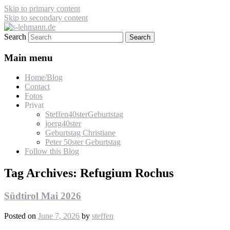
Skip to primary content
Skip to secondary content
Search
s-lehmann.de
Main menu
Home/Blog
Contact
Fotos
Privat
Steffen40sterGeburtstag
joerg40ster
Geburtstag Christiane
Peter 50ster Geburtstag
Follow this Blog
Tag Archives:
Refugium Rochus
Südtirol Mai 2026
Posted on
June 7, 2026
by
steffen