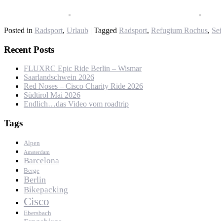
Posted in
Radsport
,
Urlaub
|
Tagged
Radsport
,
Refugium Rochus
,
Se
Recent Posts
FLUXRC Epic Ride Berlin – Wismar
Saarlandschwein 2026
Red Noses – Cisco Charity Ride 2026
Südtirol Mai 2026
Endlich…das Video vom roadtrip
Tags
Alpen
Amsterdam
Barcelona
Berge
Berlin
Bikepacking
Cisco
Ebersbach