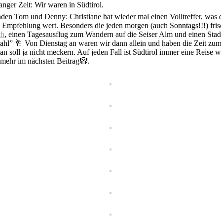
anger Zeit: Wir waren in Südtirol.
nden Tom und Denny: Christiane hat wieder mal einen Volltreffer, was 
ne Empfehlung wert. Besonders die jeden morgen (auch Sonntags!!!) fri
ch
, einen Tagesausflug zum Wandern auf die Seiser Alm und einen Sta
ahl” 🥂 Von Dienstag an waren wir dann allein und haben die Zeit zum R
 soll ja nicht meckern. Auf jeden Fall ist Südtirol immer eine Reise w
 mehr im nächsten Beitrag🤡.