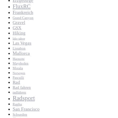
Erzgebirge
FluxRC
Frankreich
Grand Canyon
Gravel
GSX
Hiking
lake tahoe
Las Vegas
Lissabon
Mallorca
Marmotte
Mayrhofen
Motala
Norwegen
Pasculli
Rad
Rad fahren
radfahren
Radsport
Rapha
San Francisco
Schweden