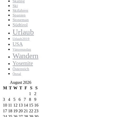
Skating
Ski
Skifahren
Spanien
Stoneman
Südtirol
Urlaub
Urlaub2019
USA
Vätterrundan
Wandern
Yosemite
Österreich
Ötztal
August 2026
M
T
W
T
F
S
S
1
2
3
4
5
6
7
8
9
10
11
12
13
14
15
16
17
18
19
20
21
22
23
24
25
26
27
28
29
30