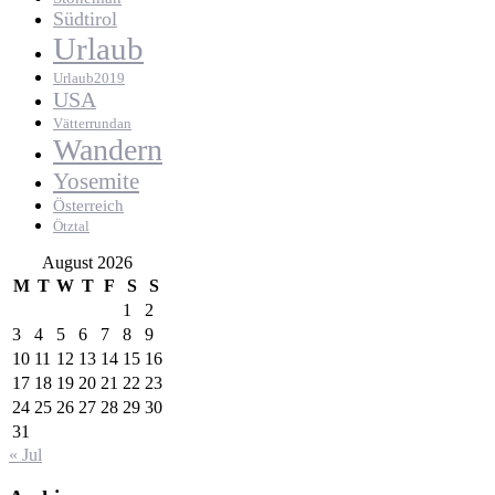
Südtirol
Urlaub
Urlaub2019
USA
Vätterrundan
Wandern
Yosemite
Österreich
Ötztal
August 2026
M
T
W
T
F
S
S
1
2
3
4
5
6
7
8
9
10
11
12
13
14
15
16
17
18
19
20
21
22
23
24
25
26
27
28
29
30
31
« Jul