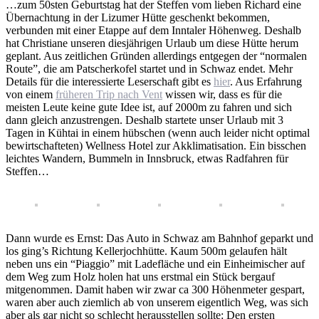
…zum 50sten Geburtstag hat der Steffen vom lieben Richard eine
Übernachtung in der Lizumer Hütte geschenkt bekommen,
verbunden mit einer Etappe auf dem Inntaler Höhenweg. Deshalb
hat Christiane unseren diesjährigen Urlaub um diese Hütte herum
geplant. Aus zeitlichen Gründen allerdings entgegen der “normalen
Route”, die am Patscherkofel startet und in Schwaz endet. Mehr
Details für die interessierte Leserschaft gibt es
hier
. Aus Erfahrung
von einem
früheren Trip nach Vent
wissen wir, dass es für die
meisten Leute keine gute Idee ist, auf 2000m zu fahren und sich
dann gleich anzustrengen. Deshalb startete unser Urlaub mit 3
Tagen in Kühtai in einem hübschen (wenn auch leider nicht optimal
bewirtschafteten) Wellness Hotel zur Akklimatisation. Ein bisschen
leichtes Wandern, Bummeln in Innsbruck, etwas Radfahren für
Steffen…
Dann wurde es Ernst: Das Auto in Schwaz am Bahnhof geparkt und
los ging’s Richtung Kellerjochhütte. Kaum 500m gelaufen hält
neben uns ein “Piaggio” mit Ladefläche und ein Einheimischer auf
dem Weg zum Holz holen hat uns erstmal ein Stück bergauf
mitgenommen. Damit haben wir zwar ca 300 Höhenmeter gespart,
waren aber auch ziemlich ab von unserem eigentlich Weg, was sich
aber als gar nicht so schlecht herausstellen sollte: Den ersten