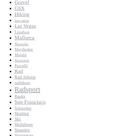
Gravel
GSX
Hiking
lake tahoe
Las Vegas
Lissabon
Mallorca
Marmotte
Mayrhofen
Motala
Norwegen
Pasculli
Rad
Rad fahren
radfahren
Radsport
Rapha
San Francisco
Schweden
Skating
Ski
Skifahren
Spanien
Stoneman