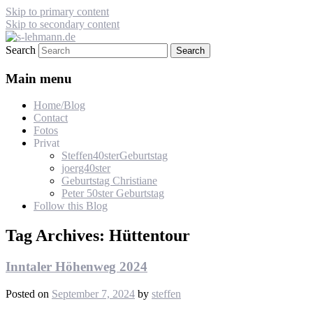
Skip to primary content
Skip to secondary content
Search
s-lehmann.de
Main menu
Home/Blog
Contact
Fotos
Privat
Steffen40sterGeburtstag
joerg40ster
Geburtstag Christiane
Peter 50ster Geburtstag
Follow this Blog
Tag Archives:
Hüttentour
Inntaler Höhenweg 2024
Posted on
September 7, 2024
by
steffen