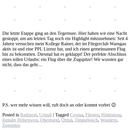
Die letzte Etappe ging an den Tegernsee. Hier haben wir eine Nacht
gestoppt, um am letzten Tag noch ein Highlight mitzunehmen: Seit 4
Jahren versuchen mein Kollege Rainer, der im Fliegerclub Warngau
aktiv ist und eine PPL Lizenz hat, und ich einen gemeinsamen Flug
hin zu bekommen. Diesmal hat es geklappt! Der perfekte Abschluss
eines tollen Urlaubs: ein Flug über die Zugspitze! Wir wussten gar
nicht, dass das geht…
P.S. wer mehr wissen will, ruft doch an oder kommt vorbei 😉
Posted in
Radsport
,
Urlaub
|
Tagged
Cessna
,
Fliegen
,
Hüttentour
,
Inntaler Höhenweg
,
Obergurgl
,
Ötztal
,
Timmelsjoch
,
Wandern
,
Zugspitze