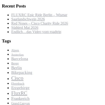
Recent Posts
FLUXRC Epic Ride Berlin – Wismar
Saarlandschwein 2026
Red Noses – Cisco Charity Ride 2026
Südtirol Mai 2026
Endlich…das Video vom roadtrip
Tags
Alpen
Amsterdam
Barcelona
Berge
Berlin
Bikepacking
Cisco
Ebersbach
Erzgebirge
FluxRC
Frankreich
Grand Canyon