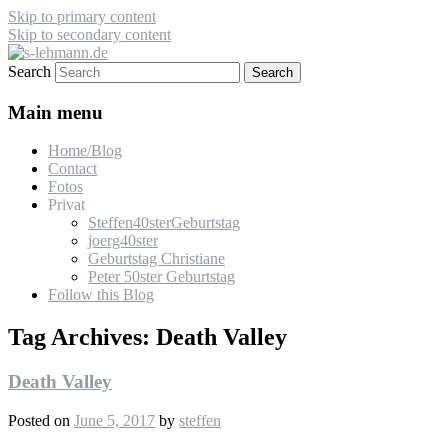
Skip to primary content
Skip to secondary content
Search
s-lehmann.de
Main menu
Home/Blog
Contact
Fotos
Privat
Steffen40sterGeburtstag
joerg40ster
Geburtstag Christiane
Peter 50ster Geburtstag
Follow this Blog
Tag Archives:
Death Valley
Death Valley
Posted on
June 5, 2017
by
steffen