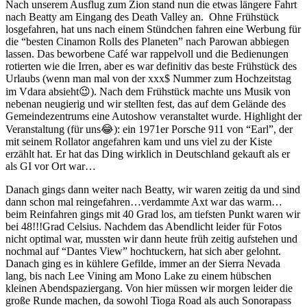
Nach unserem Ausflug zum Zion stand nun die etwas längere Fahrt
nach Beatty am Eingang des Death Valley an. Ohne Frühstück
losgefahren, hat uns nach einem Stündchen fahren eine Werbung für
die “besten Cinamon Rolls des Planeten” nach Parowan abbiegen
lassen. Das beworbene Café war rappelvoll und die Bedienungen
rotierten wie die Irren, aber es war definitiv das beste Frühstück des
Urlaubs (wenn man mal von der xxx$ Nummer zum Hochzeitstag
im Vdara absieht😉). Nach dem Frühstück machte uns Musik von
nebenan neugierig und wir stellten fest, das auf dem Gelände des
Gemeindezentrums eine Autoshow veranstaltet wurde. Highlight der
Veranstaltung (für uns😂): ein 1971er Porsche 911 von “Earl”, der
mit seinem Rollator angefahren kam und uns viel zu der Kiste
erzählt hat. Er hat das Ding wirklich in Deutschland gekauft als er
als GI vor Ort war…
Danach gings dann weiter nach Beatty, wir waren zeitig da und sind
dann schon mal reingefahren…verdammte Axt war das warm…
beim Reinfahren gings mit 40 Grad los, am tiefsten Punkt waren wir
bei 48!!!Grad Celsius. Nachdem das Abendlicht leider für Fotos
nicht optimal war, mussten wir dann heute früh zeitig aufstehen und
nochmal auf “Dantes View” hochtuckern, hat sich aber gelohnt.
Danach ging es in kühlere Gefilde, immer an der Sierra Nevada
lang, bis nach Lee Vining am Mono Lake zu einem hübschen
kleinen Abendspaziergang. Von hier müssen wir morgen leider die
große Runde machen, da sowohl Tioga Road als auch Sonorapass