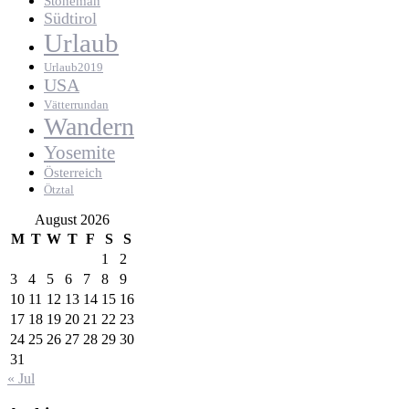
Stoneman
Südtirol
Urlaub
Urlaub2019
USA
Vätterrundan
Wandern
Yosemite
Österreich
Ötztal
August 2026
M
T
W
T
F
S
S
1
2
3
4
5
6
7
8
9
10
11
12
13
14
15
16
17
18
19
20
21
22
23
24
25
26
27
28
29
30
31
« Jul