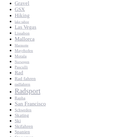
Gravel
GSX
Hiking
lake tahoe
Las Vegas
Lissabon
Mallorca
Marmotte
Mayrhofen
Motala
Norwegen
Pasculli
Rad
Rad fahren
radfahren
Radsport
Rapha
San Francisco
Schweden
Skating
Ski
Skifahren
Spanien