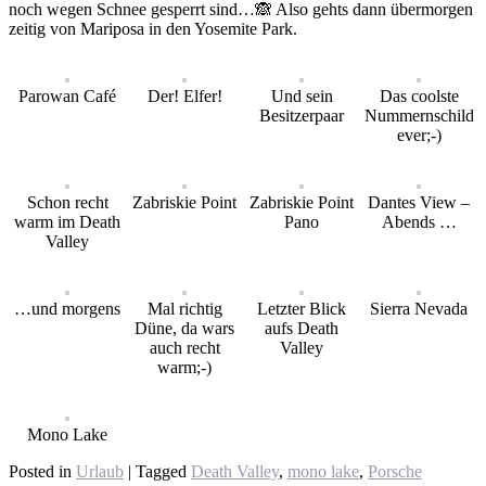
noch wegen Schnee gesperrt sind…🙈 Also gehts dann übermorgen
zeitig von Mariposa in den Yosemite Park.
Parowan Café
Der! Elfer!
Und sein
Das coolste
Besitzerpaar
Nummernschild
ever;-)
Schon recht
Zabriskie Point
Zabriskie Point
Dantes View –
warm im Death
Pano
Abends …
Valley
…und morgens
Mal richtig
Letzter Blick
Sierra Nevada
Düne, da wars
aufs Death
auch recht
Valley
warm;-)
Mono Lake
Posted in
Urlaub
|
Tagged
Death Valley
,
mono lake
,
Porsche