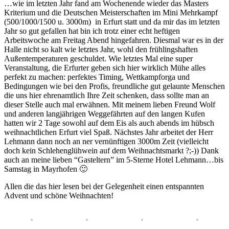
…wie im letzten Jahr fand am Wochenende wieder das Masters
Kriterium und die Deutschen Meisterschaften im Mini Mehrkampf
(500/1000/1500 u. 3000m) in Erfurt statt und da mir das im letzten
Jahr so gut gefallen hat bin ich trotz einer echt heftigen
Arbeitswoche am Freitag Abend hingefahren. Diesmal war es in der
Halle nicht so kalt wie letztes Jahr, wohl den frühlingshaften
Außentemperaturen geschuldet. Wie letztes Mal eine super
Veranstaltung, die Erfurter geben sich hier wirklich Mühe alles
perfekt zu machen: perfektes Timing, Wettkampforga und
Bedingungen wie bei den Profis, freundliche gut gelaunte Menschen
die uns hier ehrenamtlich Ihre Zeit schenken, dass sollte man an
dieser Stelle auch mal erwähnen. Mit meinem lieben Freund Wolf
und anderen langjährigen Weggefährten auf den langen Kufen
hatten wir 2 Tage sowohl auf dem Eis als auch abends im hübsch
weihnachtlichen Erfurt viel Spaß. Nächstes Jahr arbeitet der Herr
Lehmann dann noch an ner vernünftigen 3000m Zeit (vielleicht
doch kein Schlehenglühwein auf dem Weihnachtsmarkt ?;-)) Dank
auch an meine lieben “Gasteltern” im 5-Sterne Hotel Lehmann…bis
Samstag in Mayrhofen 🙂
Allen die das hier lesen bei der Gelegenheit einen entspannten
Advent und schöne Weihnachten!