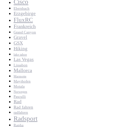
Cisco
Ebersbach
Erzgebirge
FluxRC
Frankreich
Grand Canyon
Gravel
GSX
Hiking
lake tahoe
Las Vegas
Lissabon
Mallorca
Marmotte
Mayrhofen
Motala
Norwegen
Pasculli
Rad
Rad fahren
radfahren
Radsport
Rapha