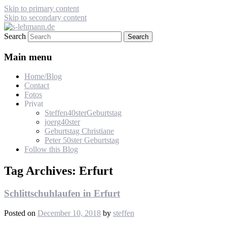
Skip to primary content
Skip to secondary content
Search
s-lehmann.de
Main menu
Home/Blog
Contact
Fotos
Privat
Steffen40sterGeburtstag
joerg40ster
Geburtstag Christiane
Peter 50ster Geburtstag
Follow this Blog
Tag Archives:
Erfurt
Schlittschuhlaufen in Erfurt
Posted on
December 10, 2018
by
steffen