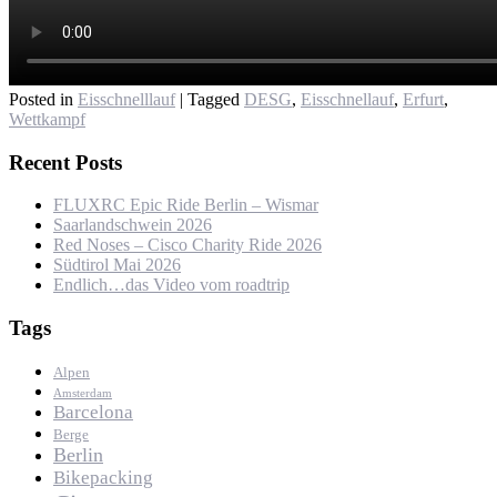
Posted in
Eisschnelllauf
|
Tagged
DESG
,
Eisschnellauf
,
Erfurt
,
Wettkampf
Recent Posts
FLUXRC Epic Ride Berlin – Wismar
Saarlandschwein 2026
Red Noses – Cisco Charity Ride 2026
Südtirol Mai 2026
Endlich…das Video vom roadtrip
Tags
Alpen
Amsterdam
Barcelona
Berge
Berlin
Bikepacking