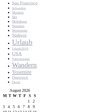
San Francisco
Schweden
Skating
Ski
Skifahren
Spanien
Stoneman
Südtirol
Urlaub
Urlaub2019
USA
Vätterrundan
Wandern
Yosemite
Österreich
Ötztal
August 2026
M
T
W
T
F
S
S
1
2
3
4
5
6
7
8
9