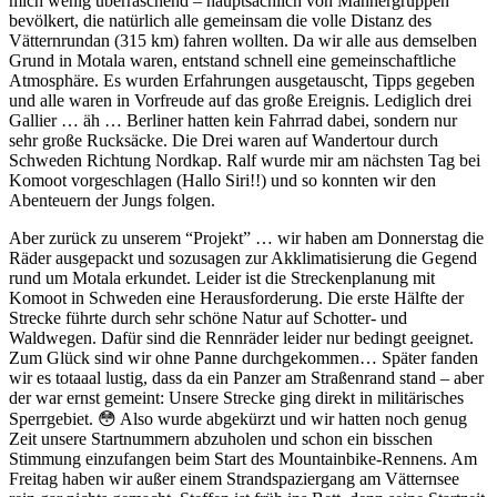
mich wenig überraschend – hauptsächlich von Männergruppen
bevölkert, die natürlich alle gemeinsam die volle Distanz des
Vätternrundan (315 km) fahren wollten. Da wir alle aus demselben
Grund in Motala waren, entstand schnell eine gemeinschaftliche
Atmosphäre. Es wurden Erfahrungen ausgetauscht, Tipps gegeben
und alle waren in Vorfreude auf das große Ereignis. Lediglich drei
Gallier … äh … Berliner hatten kein Fahrrad dabei, sondern nur
sehr große Rucksäcke. Die Drei waren auf Wandertour durch
Schweden Richtung Nordkap. Ralf wurde mir am nächsten Tag bei
Komoot vorgeschlagen (Hallo Siri!!) und so konnten wir den
Abenteuern der Jungs folgen.
Aber zurück zu unserem “Projekt” … wir haben am Donnerstag die
Räder ausgepackt und sozusagen zur Akklimatisierung die Gegend
rund um Motala erkundet. Leider ist die Streckenplanung mit
Komoot in Schweden eine Herausforderung. Die erste Hälfte der
Strecke führte durch sehr schöne Natur auf Schotter- und
Waldwegen. Dafür sind die Rennräder leider nur bedingt geeignet.
Zum Glück sind wir ohne Panne durchgekommen… Später fanden
wir es totaaal lustig, dass da ein Panzer am Straßenrand stand – aber
der war ernst gemeint: Unsere Strecke ging direkt in militärisches
Sperrgebiet. 😳 Also wurde abgekürzt und wir hatten noch genug
Zeit unsere Startnummern abzuholen und schon ein bisschen
Stimmung einzufangen beim Start des Mountainbike-Rennens. Am
Freitag haben wir außer einem Strandspaziergang am Vätternsee