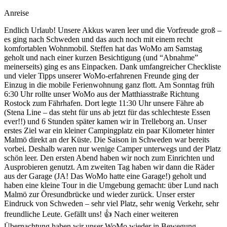
Anreise
Endlich Urlaub! Unsere Akkus waren leer und die Vorfreude groß –
es ging nach Schweden und das auch noch mit einem recht
komfortablen Wohnmobil. Steffen hat das WoMo am Samstag
geholt und nach einer kurzen Besichtigung (und “Abnahme”
meinerseits) ging es ans Einpacken. Dank umfangreicher Checkliste
und vieler Tipps unserer WoMo-erfahrenen Freunde ging der
Einzug in die mobile Ferienwohnung ganz flott. Am Sonntag früh
6:30 Uhr rollte unser WoMo aus der Matthiasstraße Richtung
Rostock zum Fährhafen. Dort legte 11:30 Uhr unsere Fähre ab
(Stena Line – das steht für uns ab jetzt für das schlechteste Essen
ever!!) und 6 Stunden später kamen wir in Trelleborg an. Unser
erstes Ziel war ein kleiner Campingplatz ein paar Kilometer hinter
Malmö direkt an der Küste. Die Saison in Schweden war bereits
vorbei. Deshalb waren nur wenige Camper unterwegs und der Platz
schön leer. Den ersten Abend haben wir noch zum Einrichten und
Ausprobieren genutzt. Am zweiten Tag haben wir dann die Räder
aus der Garage (JA! Das WoMo hatte eine Garage!) geholt und
haben eine kleine Tour in die Umgebung gemacht: über Lund nach
Malmö zur Öresundbrücke und wieder zurück. Unser erster
Eindruck von Schweden – sehr viel Platz, sehr wenig Verkehr, sehr
freundliche Leute. Gefällt uns! 👍 Nach einer weiteren
Übernachtung haben wir unser WoMo wieder in Bewegung