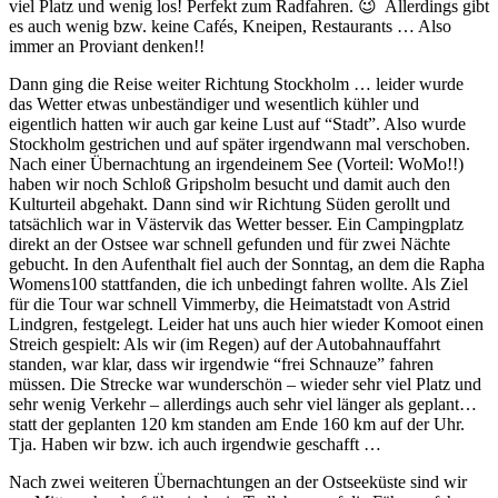
viel Platz und wenig los! Perfekt zum Radfahren. 😉 Allerdings gibt
es auch wenig bzw. keine Cafés, Kneipen, Restaurants … Also
immer an Proviant denken!!
Dann ging die Reise weiter Richtung Stockholm … leider wurde
das Wetter etwas unbeständiger und wesentlich kühler und
eigentlich hatten wir auch gar keine Lust auf “Stadt”. Also wurde
Stockholm gestrichen und auf später irgendwann mal verschoben.
Nach einer Übernachtung an irgendeinem See (Vorteil: WoMo!!)
haben wir noch Schloß Gripsholm besucht und damit auch den
Kulturteil abgehakt. Dann sind wir Richtung Süden gerollt und
tatsächlich war in Västervik das Wetter besser. Ein Campingplatz
direkt an der Ostsee war schnell gefunden und für zwei Nächte
gebucht. In den Aufenthalt fiel auch der Sonntag, an dem die Rapha
Womens100 stattfanden, die ich unbedingt fahren wollte. Als Ziel
für die Tour war schnell Vimmerby, die Heimatstadt von Astrid
Lindgren, festgelegt. Leider hat uns auch hier wieder Komoot einen
Streich gespielt: Als wir (im Regen) auf der Autobahnauffahrt
standen, war klar, dass wir irgendwie “frei Schnauze” fahren
müssen. Die Strecke war wunderschön – wieder sehr viel Platz und
sehr wenig Verkehr – allerdings auch sehr viel länger als geplant…
statt der geplanten 120 km standen am Ende 160 km auf der Uhr.
Tja. Haben wir bzw. ich auch irgendwie geschafft …
Nach zwei weiteren Übernachtungen an der Ostseeküste sind wir