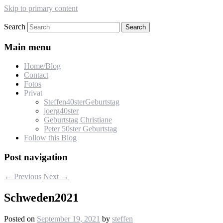
Skip to primary content
Search
s-lehmann.de
Main menu
Home/Blog
Contact
Fotos
Privat
Steffen40sterGeburtstag
joerg40ster
Geburtstag Christiane
Peter 50ster Geburtstag
Follow this Blog
Post navigation
←
Previous
Next
→
Schweden2021
Posted on
September 19, 2021
by
steffen