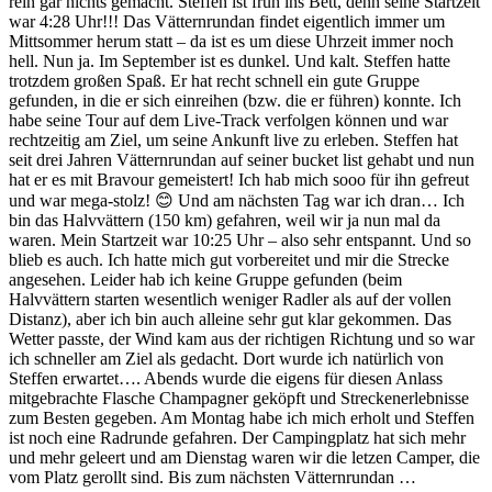
rein gar nichts gemacht. Steffen ist früh ins Bett, denn seine Startzeit
war 4:28 Uhr!!! Das Vätternrundan findet eigentlich immer um
Mittsommer herum statt – da ist es um diese Uhrzeit immer noch
hell. Nun ja. Im September ist es dunkel. Und kalt. Steffen hatte
trotzdem großen Spaß. Er hat recht schnell ein gute Gruppe
gefunden, in die er sich einreihen (bzw. die er führen) konnte. Ich
habe seine Tour auf dem Live-Track verfolgen können und war
rechtzeitig am Ziel, um seine Ankunft live zu erleben. Steffen hat
seit drei Jahren Vätternrundan auf seiner bucket list gehabt und nun
hat er es mit Bravour gemeistert! Ich hab mich sooo für ihn gefreut
und war mega-stolz! 😊 Und am nächsten Tag war ich dran… Ich
bin das Halvvättern (150 km) gefahren, weil wir ja nun mal da
waren. Mein Startzeit war 10:25 Uhr – also sehr entspannt. Und so
blieb es auch. Ich hatte mich gut vorbereitet und mir die Strecke
angesehen. Leider hab ich keine Gruppe gefunden (beim
Halvvättern starten wesentlich weniger Radler als auf der vollen
Distanz), aber ich bin auch alleine sehr gut klar gekommen. Das
Wetter passte, der Wind kam aus der richtigen Richtung und so war
ich schneller am Ziel als gedacht. Dort wurde ich natürlich von
Steffen erwartet…. Abends wurde die eigens für diesen Anlass
mitgebrachte Flasche Champagner geköpft und Streckenerlebnisse
zum Besten gegeben. Am Montag habe ich mich erholt und Steffen
ist noch eine Radrunde gefahren. Der Campingplatz hat sich mehr
und mehr geleert und am Dienstag waren wir die letzen Camper, die
vom Platz gerollt sind. Bis zum nächsten Vätternrundan …