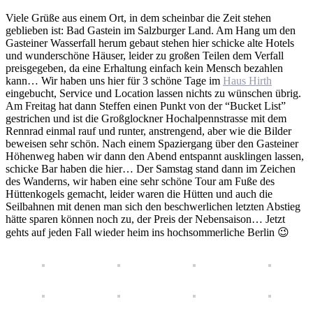
Viele Grüße aus einem Ort, in dem scheinbar die Zeit stehen
geblieben ist: Bad Gastein im Salzburger Land. Am Hang um den
Gasteiner Wasserfall herum gebaut stehen hier schicke alte Hotels
und wunderschöne Häuser, leider zu großen Teilen dem Verfall
preisgegeben, da eine Erhaltung einfach kein Mensch bezahlen
kann… Wir haben uns hier für 3 schöne Tage im
Haus Hirth
eingebucht, Service und Location lassen nichts zu wünschen übrig.
Am Freitag hat dann Steffen einen Punkt von der “Bucket List”
gestrichen und ist die Großglockner Hochalpennstrasse mit dem
Rennrad einmal rauf und runter, anstrengend, aber wie die Bilder
beweisen sehr schön. Nach einem Spaziergang über den Gasteiner
Höhenweg haben wir dann den Abend entspannt ausklingen lassen,
schicke Bar haben die hier… Der Samstag stand dann im Zeichen
des Wanderns, wir haben eine sehr schöne Tour am Fuße des
Hüttenkogels gemacht, leider waren die Hütten und auch die
Seilbahnen mit denen man sich den beschwerlichen letzten Abstieg
hätte sparen können noch zu, der Preis der Nebensaison… Jetzt
gehts auf jeden Fall wieder heim ins hochsommerliche Berlin 😉