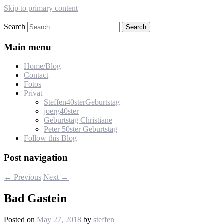
Skip to primary content
Search
s-lehmann.de
Main menu
Home/Blog
Contact
Fotos
Privat
Steffen40sterGeburtstag
joerg40ster
Geburtstag Christiane
Peter 50ster Geburtstag
Follow this Blog
Post navigation
←
Previous
Next
→
Bad Gastein
Posted on
May 27, 2018
by
steffen