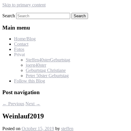
Skip to primary content
Search
s-lehmann.de
Main menu
Home/Blog
Contact
Fotos
Privat
Steffen40sterGeburtstag
joerg40ster
Geburtstag Christiane
Peter 50ster Geburtstag
Follow this Blog
Post navigation
←
Previous
Next
→
Weinlauf2019
Posted on
October 15, 2019
by
steffen