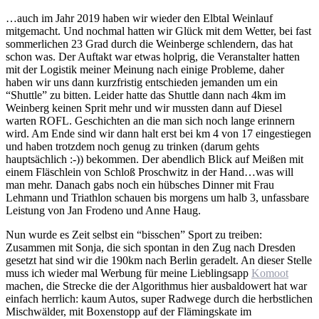
…auch im Jahr 2019 haben wir wieder den Elbtal Weinlauf
mitgemacht. Und nochmal hatten wir Glück mit dem Wetter, bei fast
sommerlichen 23 Grad durch die Weinberge schlendern, das hat
schon was. Der Auftakt war etwas holprig, die Veranstalter hatten
mit der Logistik meiner Meinung nach einige Probleme, daher
haben wir uns dann kurzfristig entschieden jemanden um ein
“Shuttle” zu bitten. Leider hatte das Shuttle dann nach 4km im
Weinberg keinen Sprit mehr und wir mussten dann auf Diesel
warten ROFL. Geschichten an die man sich noch lange erinnern
wird. Am Ende sind wir dann halt erst bei km 4 von 17 eingestiegen
und haben trotzdem noch genug zu trinken (darum gehts
hauptsächlich :-)) bekommen. Der abendlich Blick auf Meißen mit
einem Fläschlein von Schloß Proschwitz in der Hand…was will
man mehr. Danach gabs noch ein hübsches Dinner mit Frau
Lehmann und Triathlon schauen bis morgens um halb 3, unfassbare
Leistung von Jan Frodeno und Anne Haug.
Nun wurde es Zeit selbst ein “bisschen” Sport zu treiben:
Zusammen mit Sonja, die sich spontan in den Zug nach Dresden
gesetzt hat sind wir die 190km nach Berlin geradelt. An dieser Stelle
muss ich wieder mal Werbung für meine Lieblingsapp
Komoot
machen, die Strecke die der Algorithmus hier ausbaldowert hat war
einfach herrlich: kaum Autos, super Radwege durch die herbstlichen
Mischwälder, mit Boxenstopp auf der Flämingskate im