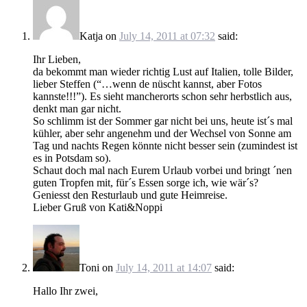
Katja
on
July 14, 2011 at 07:32
said:
Ihr Lieben,
da bekommt man wieder richtig Lust auf Italien, tolle Bilder,
lieber Steffen (“…wenn de nüscht kannst, aber Fotos
kannste!!!”). Es sieht mancherorts schon sehr herbstlich aus,
denkt man gar nicht.
So schlimm ist der Sommer gar nicht bei uns, heute ist´s mal
kühler, aber sehr angenehm und der Wechsel von Sonne am
Tag und nachts Regen könnte nicht besser sein (zumindest ist
es in Potsdam so).
Schaut doch mal nach Eurem Urlaub vorbei und bringt ´nen
guten Tropfen mit, für´s Essen sorge ich, wie wär´s?
Geniesst den Resturlaub und gute Heimreise.
Lieber Gruß von Kati&Noppi
Toni
on
July 14, 2011 at 14:07
said:
Hallo Ihr zwei,