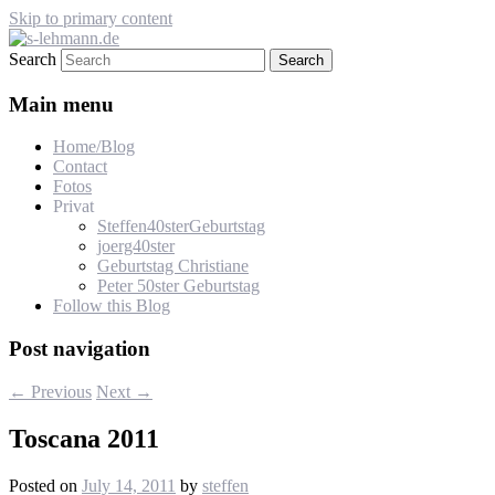
Skip to primary content
Search
s-lehmann.de
Main menu
Home/Blog
Contact
Fotos
Privat
Steffen40sterGeburtstag
joerg40ster
Geburtstag Christiane
Peter 50ster Geburtstag
Follow this Blog
Post navigation
←
Previous
Next
→
Toscana 2011
Posted on
July 14, 2011
by
steffen