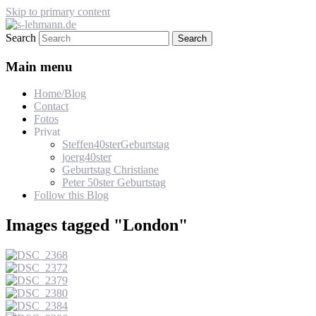
Skip to primary content
Search
s-lehmann.de
Main menu
Home/Blog
Contact
Fotos
Privat
Steffen40sterGeburtstag
joerg40ster
Geburtstag Christiane
Peter 50ster Geburtstag
Follow this Blog
Images tagged "London"