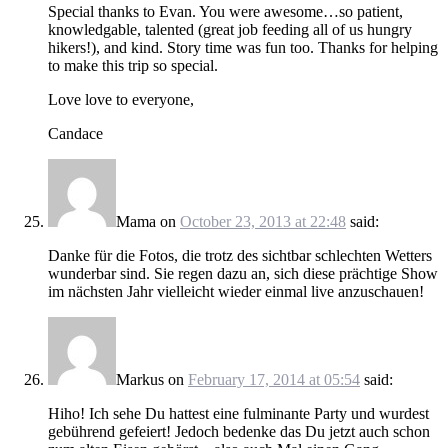
Special thanks to Evan. You were awesome…so patient,
knowledgable, talented (great job feeding all of us hungry
hikers!), and kind. Story time was fun too. Thanks for helping
to make this trip so special.
Love love to everyone,
Candace
Mama
on
October 23, 2013 at 22:48
said:
Danke für die Fotos, die trotz des sichtbar schlechten Wetters
wunderbar sind. Sie regen dazu an, sich diese prächtige Show
im nächsten Jahr vielleicht wieder einmal live anzuschauen!
Markus
on
February 17, 2014 at 05:54
said:
Hiho! Ich sehe Du hattest eine fulminante Party und wurdest
gebührend gefeiert! Jedoch bedenke das Du jetzt auch schon