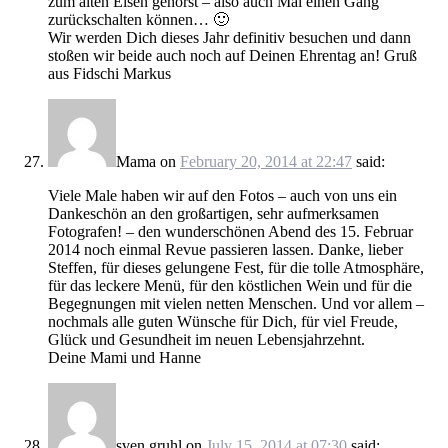
zum alten Eisen gehörst – also auch Mal einen Gang
zurückschalten können… 🙂
Wir werden Dich dieses Jahr definitiv besuchen und dann
stoßen wir beide auch noch auf Deinen Ehrentag an! Gruß
aus Fidschi Markus
Mama
on
February 20, 2014 at 22:47
said:
Viele Male haben wir auf den Fotos – auch von uns ein
Dankeschön an den großartigen, sehr aufmerksamen
Fotografen! – den wunderschönen Abend des 15. Februar
2014 noch einmal Revue passieren lassen. Danke, lieber
Steffen, für dieses gelungene Fest, für die tolle Atmosphäre,
für das leckere Menü, für den köstlichen Wein und für die
Begegnungen mit vielen netten Menschen. Und vor allem –
nochmals alle guten Wünsche für Dich, für viel Freude,
Glück und Gesundheit im neuen Lebensjahrzehnt.
Deine Mami und Hanne
sven gruhl
on
July 15, 2014 at 07:30
said: