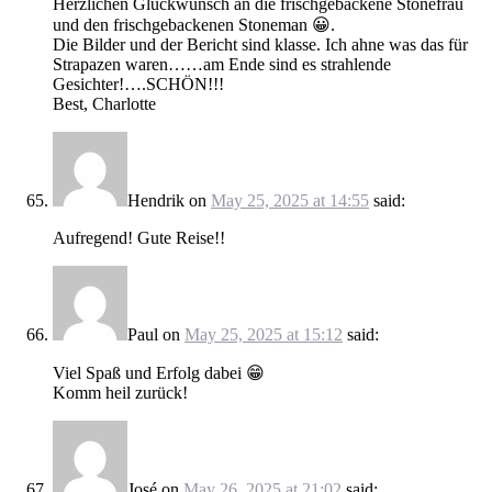
Herzlichen Glückwunsch an die frischgebackene Stonefrau
und den frischgebackenen Stoneman 😀.
Die Bilder und der Bericht sind klasse. Ich ahne was das für
Strapazen waren……am Ende sind es strahlende
Gesichter!….SCHÖN!!!
Best, Charlotte
Hendrik
on
May 25, 2025 at 14:55
said:
Aufregend! Gute Reise!!
Paul
on
May 25, 2025 at 15:12
said:
Viel Spaß und Erfolg dabei 😁
Komm heil zurück!
José
on
May 26, 2025 at 21:02
said: