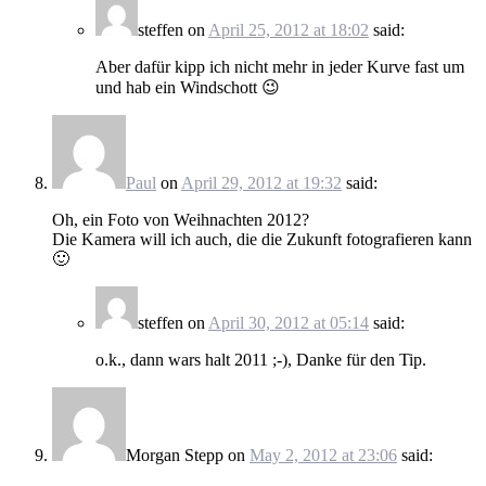
steffen
on
April 25, 2012 at 18:02
said:
Aber dafür kipp ich nicht mehr in jeder Kurve fast um
und hab ein Windschott 😉
Paul
on
April 29, 2012 at 19:32
said:
Oh, ein Foto von Weihnachten 2012?
Die Kamera will ich auch, die die Zukunft fotografieren kann
🙂
steffen
on
April 30, 2012 at 05:14
said:
o.k., dann wars halt 2011 ;-), Danke für den Tip.
Morgan Stepp
on
May 2, 2012 at 23:06
said: