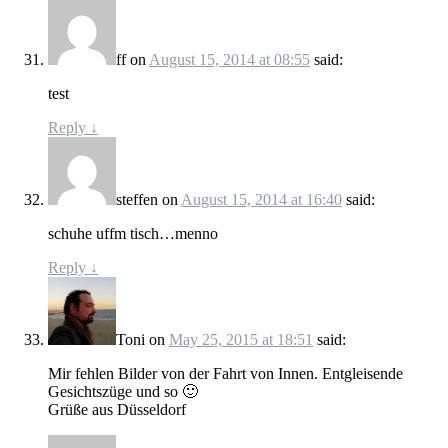
ff
on
August 15, 2014 at 08:55
said:
test
Reply
↓
steffen
on
August 15, 2014 at 16:40
said:
schuhe uffm tisch…menno
Reply
↓
Toni
on
May 25, 2015 at 18:51
said:
Mir fehlen Bilder von der Fahrt von Innen. Entgleisende
Gesichtszüge und so 🙂
Grüße aus Düsseldorf