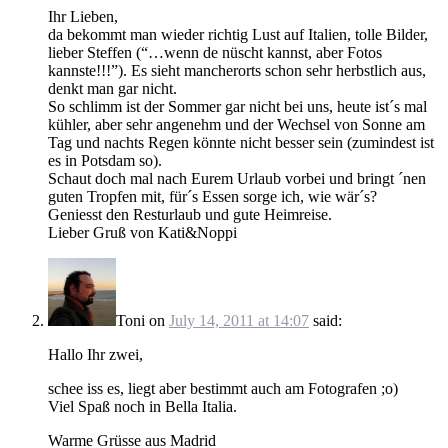
Ihr Lieben,
da bekommt man wieder richtig Lust auf Italien, tolle Bilder,
lieber Steffen (“…wenn de nüscht kannst, aber Fotos
kannste!!!”). Es sieht mancherorts schon sehr herbstlich aus,
denkt man gar nicht.
So schlimm ist der Sommer gar nicht bei uns, heute ist´s mal
kühler, aber sehr angenehm und der Wechsel von Sonne am
Tag und nachts Regen könnte nicht besser sein (zumindest ist
es in Potsdam so).
Schaut doch mal nach Eurem Urlaub vorbei und bringt ´nen
guten Tropfen mit, für´s Essen sorge ich, wie wär´s?
Geniesst den Resturlaub und gute Heimreise.
Lieber Gruß von Kati&Noppi
Toni
on
July 14, 2011 at 14:07
said:
Hallo Ihr zwei,
schee iss es, liegt aber bestimmt auch am Fotografen ;o)
Viel Spaß noch in Bella Italia.
Warme Grüsse aus Madrid