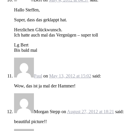
Hallo Steffen,
Super, dass das geklappt hat.
Herzlichen Glückwunsch.
Ich hatte auch mal das Vergnügen – super toll
Lg Bert
Bis bald mal
Paul
on
May 13, 2012 at 15:02
said:
Wow, das ist ja mal der Hammer!
Morgan Stepp
on
August 27, 2012 at 18:21
said:
beautiful picture!!