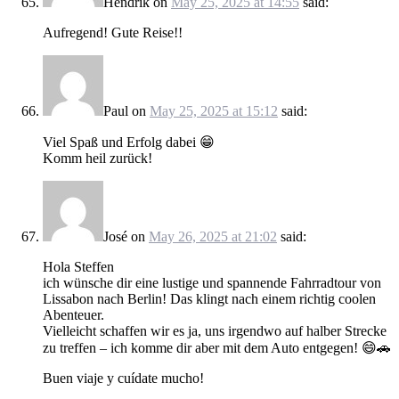
Hendrik
on
May 25, 2025 at 14:55
said:
Aufregend! Gute Reise!!
Paul
on
May 25, 2025 at 15:12
said:
Viel Spaß und Erfolg dabei 😁
Komm heil zurück!
José
on
May 26, 2025 at 21:02
said:
Hola Steffen
ich wünsche dir eine lustige und spannende Fahrradtour von
Lissabon nach Berlin! Das klingt nach einem richtig coolen
Abenteuer.
Vielleicht schaffen wir es ja, uns irgendwo auf halber Strecke
zu treffen – ich komme dir aber mit dem Auto entgegen! 😄🚗
Buen viaje y cuídate mucho!