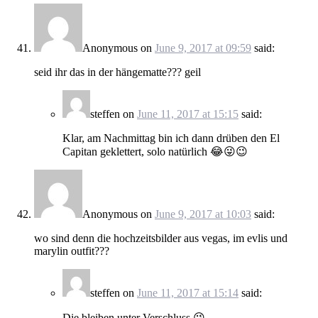
Anonymous
on
June 9, 2017 at 09:59
said:
seid ihr das in der hängematte??? geil
steffen
on
June 11, 2017 at 15:15
said:
Klar, am Nachmittag bin ich dann drüben den El
Capitan geklettert, solo natürlich 😂😜😉
Anonymous
on
June 9, 2017 at 10:03
said:
wo sind denn die hochzeitsbilder aus vegas, im evlis und
marylin outfit???
steffen
on
June 11, 2017 at 15:14
said:
Die bleiben unter Verschluss 😜