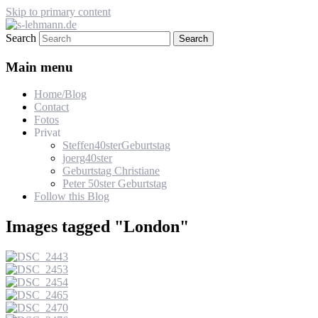
Skip to primary content
Search
s-lehmann.de
Main menu
Home/Blog
Contact
Fotos
Privat
Steffen40sterGeburtstag
joerg40ster
Geburtstag Christiane
Peter 50ster Geburtstag
Follow this Blog
Images tagged "London"