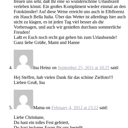
freuen uns sehr, daß Ihr eine so wunderschöne Urlaubszeit
verleben könnt. Ein großes Kompliment wieder einmal an den
Fotokünstler! Auf diese Weise erreicht uns auch in Elbflorenz
ein Hauch Bella Italia. Über das Wetter ist allerdings hier auch
nicht zu klagen, es ist jeden Tag viel besser als die
Vorhersagen, und auch wir genießen durchaus sommerliche
Freuden!
Laßt es Euch noch recht gut gehen bis zum Urlaubsende!
Ganz liebe Grüße, Mami und Hanne
Ina Heinz
on
September 25, 2011 at 18:25
said:
Hej Steffen, hab vielen Dank für das schöne Zielfoto!!!
Lieben Gruß, Ina
Mama
on
February 4, 2012 at 23:22
said:
Liebe Christiane,
Du hast ein tolles Fest gefeiert,
Du hast leckeres Essen für uns bestellt,