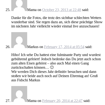
Mama
on
October 23, 2013 at 22:48
said:
Danke für die Fotos, die trotz des sichtbar schlechten Wetters
wunderbar sind. Sie regen dazu an, sich diese prächtige Show
im nächsten Jahr vielleicht wieder einmal live anzuschauen!
Markus
on
February 17, 2014 at 05:54
said:
Hiho! Ich sehe Du hattest eine fulminante Party und wurdest
gebührend gefeiert! Jedoch bedenke das Du jetzt auch schon
zum alten Eisen gehörst – also auch Mal einen Gang
zurückschalten können… 🙂
Wir werden Dich dieses Jahr definitiv besuchen und dann
stoßen wir beide auch noch auf Deinen Ehrentag an! Gruß
aus Fidschi Markus
Mama
on
February 20, 2014 at 22:47
said: