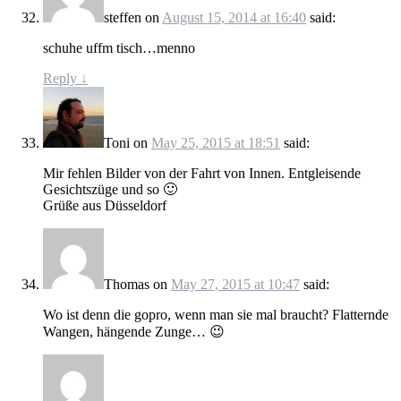
steffen
on
August 15, 2014 at 16:40
said:
schuhe uffm tisch…menno
Reply
↓
Toni
on
May 25, 2015 at 18:51
said:
Mir fehlen Bilder von der Fahrt von Innen. Entgleisende
Gesichtszüge und so 🙂
Grüße aus Düsseldorf
Thomas
on
May 27, 2015 at 10:47
said:
Wo ist denn die gopro, wenn man sie mal braucht? Flatternde
Wangen, hängende Zunge… 😉