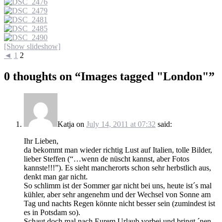
[Show slideshow]
◄
1
2
0 thoughts on “
Images tagged "London"
”
Katja
on
July 14, 2011 at 07:32
said:
Ihr Lieben,
da bekommt man wieder richtig Lust auf Italien, tolle Bilder,
lieber Steffen (“…wenn de nüscht kannst, aber Fotos
kannste!!!”). Es sieht mancherorts schon sehr herbstlich aus,
denkt man gar nicht.
So schlimm ist der Sommer gar nicht bei uns, heute ist´s mal
kühler, aber sehr angenehm und der Wechsel von Sonne am
Tag und nachts Regen könnte nicht besser sein (zumindest ist
es in Potsdam so).
Schaut doch mal nach Eurem Urlaub vorbei und bringt ´nen