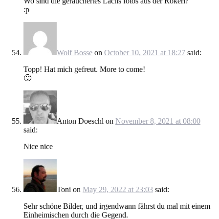
Wo sind die geräuchertes Lachs fotos aus der Rökeri?
:p
Wolf Bosse
on
October 10, 2021 at 18:27
said:
Topp! Hat mich gefreut. More to come!
🙂
Anton Doeschl
on
November 8, 2021 at 08:00
said:
Nice nice
Toni
on
May 29, 2022 at 23:03
said:
Sehr schöne Bilder, und irgendwann fährst du mal mit einem
Einheimischen durch die Gegend.