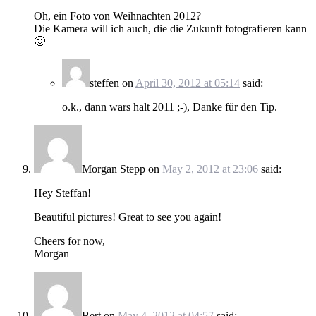
Oh, ein Foto von Weihnachten 2012?
Die Kamera will ich auch, die die Zukunft fotografieren kann
🙂
steffen
on
April 30, 2012 at 05:14
said:
o.k., dann wars halt 2011 ;-), Danke für den Tip.
Morgan Stepp
on
May 2, 2012 at 23:06
said:
Hey Steffan!
Beautiful pictures! Great to see you again!
Cheers for now,
Morgan
Bert
on
May 4, 2012 at 04:57
said: