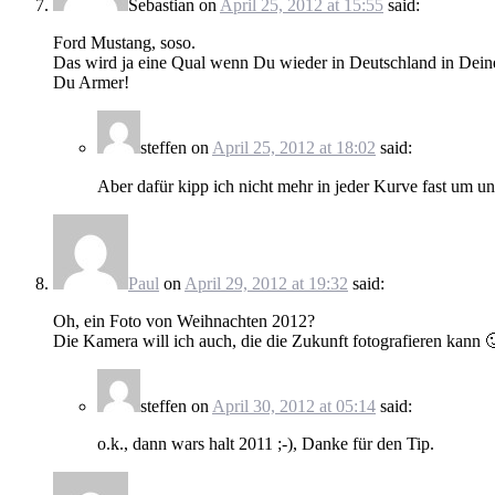
Sebastian
on
April 25, 2012 at 15:55
said:
Ford Mustang, soso.
Das wird ja eine Qual wenn Du wieder in Deutschland in Deine
Du Armer!
steffen
on
April 25, 2012 at 18:02
said:
Aber dafür kipp ich nicht mehr in jeder Kurve fast um u
Paul
on
April 29, 2012 at 19:32
said:
Oh, ein Foto von Weihnachten 2012?
Die Kamera will ich auch, die die Zukunft fotografieren kann 
steffen
on
April 30, 2012 at 05:14
said:
o.k., dann wars halt 2011 ;-), Danke für den Tip.