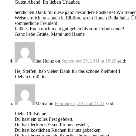
Guten Abend, Ihr lieben Urlauber,
herzlichen Dank für diese ganz besondere Postkarte! Wir freue
Weise erreicht uns auch in Elbflorenz ein Hauch Bella Italia. Üb
sommerliche Freuden!
Laßt es Euch noch recht gut gehen bis zum Urlaubsende!
Ganz liebe Grüße, Mami und Hanne
Ina Heinz
on
September 25, 2011 at 18:25
said:
Hej Steffen, hab vielen Dank für das schöne Zielfoto!!!
Lieben Gruß, Ina
Mama
on
February 4, 2012 at 23:22
said:
Liebe Christiane,
Du hast ein tolles Fest gefeiert,
Du hast leckeres Essen für uns bestellt,
Du hast köstlichen Kuchen für uns gebacken,
Du hast hervorragende Künstler für uns engagiert,