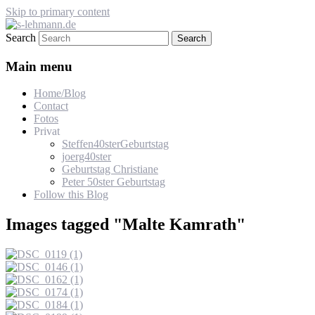
Skip to primary content
Search
s-lehmann.de
Main menu
Home/Blog
Contact
Fotos
Privat
Steffen40sterGeburtstag
joerg40ster
Geburtstag Christiane
Peter 50ster Geburtstag
Follow this Blog
Images tagged "Malte Kamrath"