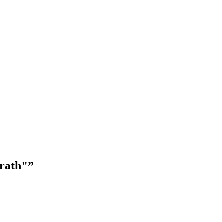
rath"
”