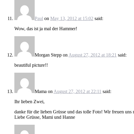
Paul
on
May 13, 2012 at 15:02
said:
Wow, das ist ja mal der Hammer!
Morgan Stepp
on
August 27, 2012 at 18:21
said:
beautiful picture!!
Mama
on
August 27, 2012 at 22:11
said:
Ihr lieben Zwei,
danke für die lieben Grüsse und das tolle Foto! Wir freuen u
Liebe Grüsse, Mami und Hanne