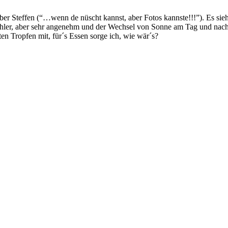
ieber Steffen (“…wenn de nüscht kannst, aber Fotos kannste!!!”). Es sie
kühler, aber sehr angenehm und der Wechsel von Sonne am Tag und nachts
n Tropfen mit, für´s Essen sorge ich, wie wär´s?